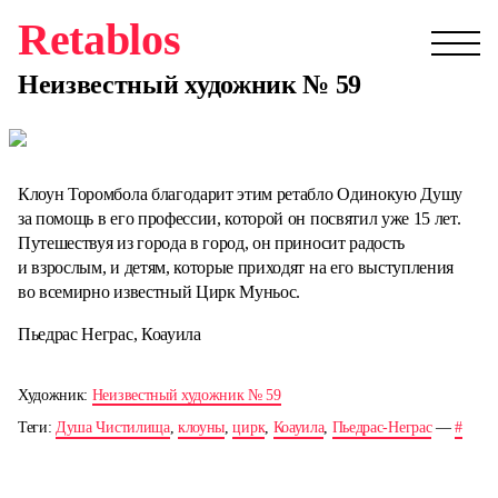
Retablos
Неизвестный художник № 59
Клоун Торомбола благодарит этим ретабло Одинокую Душу
за помощь в его профессии, которой он посвятил уже 15 лет.
Путешествуя из города в город, он приносит радость
и взрослым, и детям, которые приходят на его выступления
во всемирно известный Цирк Муньос.
Пьедрас Неграс, Коауила
Художник:
Неизвестный художник № 59
Теги:
Душа Чистилища
,
клоуны
,
цирк
,
Коауила
,
Пьедрас-Неграс
—
#