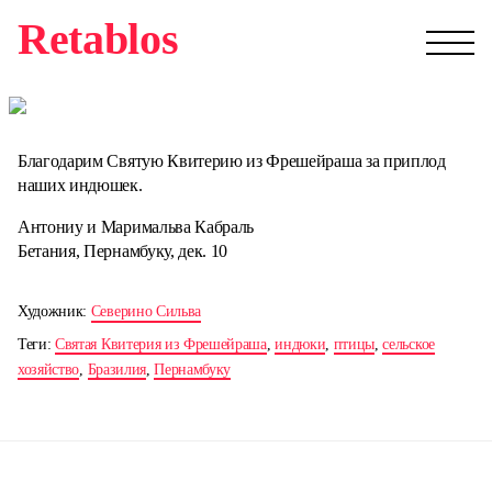
Retablos
Благодарим Святую Квитерию из Фрешейраша за приплод
наших индюшек.
Антониу и Маримальва Кабраль
Бетания, Пернамбуку, дек. 10
Художник:
Северино Сильва
Теги:
Святая Квитерия из Фрешейраша
,
индюки
,
птицы
,
сельское
хозяйство
,
Бразилия
,
Пернамбуку