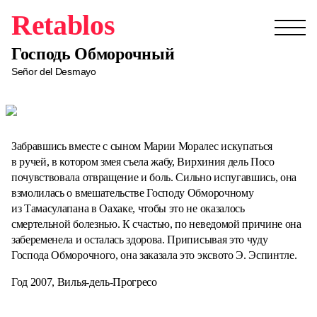
Retablos
Господь Обморочный
Señor del Desmayo
Забравшись вместе с сыном Марии Моралес искупаться
в ручей, в котором змея съела жабу, Вирхиния дель Посо
почувствовала отвращение и боль. Сильно испугавшись, она
взмолилась о вмешательстве Господу Обморочному
из Тамасулапана в Оахаке, чтобы это не оказалось
смертельной болезнью. К счастью, по неведомой причине она
забеременела и осталась здорова. Приписывая это чуду
Господа Обморочного, она заказала это эксвото Э. Эспинтле.
Год 2007, Вилья-дель-Прогресо