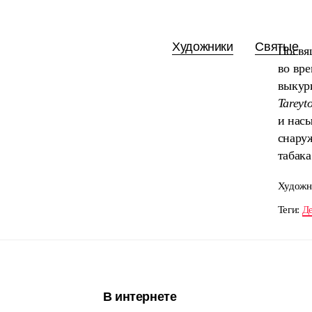
Художники
Святые
Посвя
во вре
выкур
Tareyt
и нас
снару
табака
Художн
Теги:
Д
В интернете