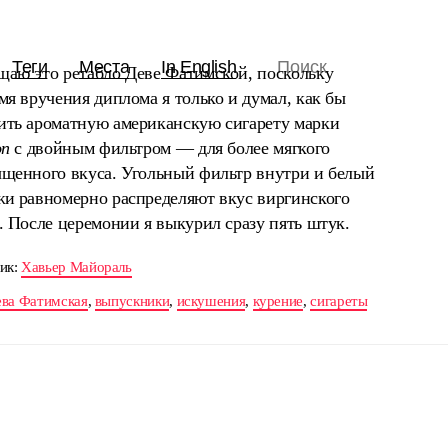
Теги
Места
In English
щаю это ретабло Деве Фатимской, поскольку
мя вручения диплома я только и думал, как бы
ить ароматную американскую сигарету марки
on
с двойным фильтром — для более мягкого
ыщенного вкуса. Угольный фильтр внутри и белый
жи равномерно распределяют вкус виргинского
. После церемонии я выкурил сразу пять штук.
ик:
Хавьер Майораль
ева Фатимская
,
выпускники
,
искушения
,
курение
,
сигареты