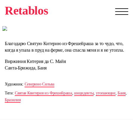
Retablos
Благодарю Святую Китерию из Фрешейраша за то чудо, что,
когда я упала в пруд на ферме, она спасла меня и я не утопла.
Виржиния Китерия да С. Майя
Санта-Брижида, Баия
Художник:
Северино Сильва
Теги:
Святая Квитерия из Фрешейраша
,
инциденты
,
утопающие
,
Баия
,
Бразилия