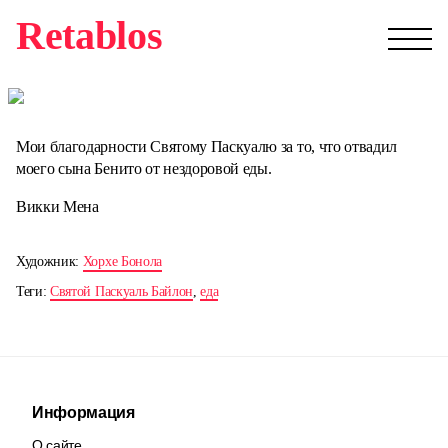
Retablos
Мои благодарности Святому Паскуалю за то, что отвадил
моего сына Бенито от нездоровой еды.
Викки Мена
Художник:
Хорхе Бонола
Теги:
Святой Паскуаль Байлон
,
еда
Информация
О сайте