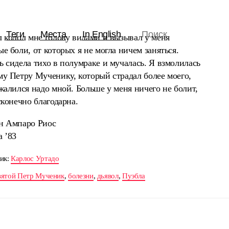
Теги
Места
In English
 колол мне голову вилами и вызывал у меня
е боли, от которых я не могла ничем заняться.
 сидела тихо в полумраке и мучалась. Я взмолилась
у Петру Мученику, который страдал более моего,
жалился надо мной. Больше у меня ничего не болит,
сконечно благодарна.
н Ампаро Риос
 ’83
ик:
Карлос Уртадо
вятой Петр Мученик
,
болезни
,
дьявол
,
Пуэбла