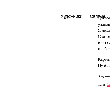
Художники
Святые
Дьявол
ужасны
Я лишь
Святом
и он с
и я бе
Карме
Пуэбла
Художн
Теги:
С