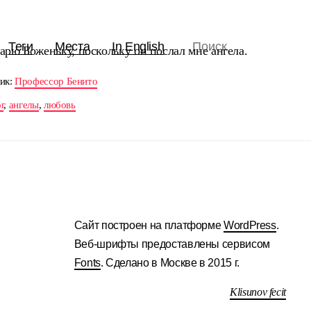
Теги
Места
In English
арю Боженьку, поскольку он послал мне ангела.
ик:
Профессор Бенито
г
,
ангелы
,
любовь
Сайт построен на платформе
WordPress
.
Веб-шрифты предоставлены сервисом
Fonts
. Сделано в Москве в 2015 г.
Klisunov fecit