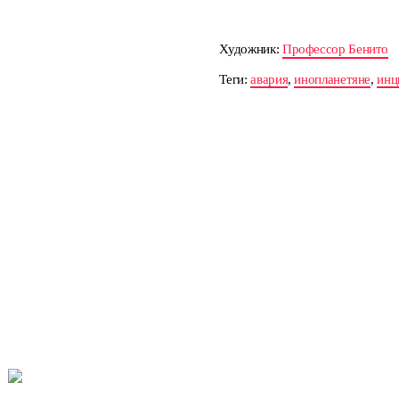
Художник:
Профессор Бенито
Теги:
авария
,
инопланетяне
,
инц