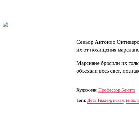
Сеньор Антонио Онтиверос
их от похищения марсиан
Марсиане бросили их голым
объехали весь свет, позна
Художник:
Профессор Бенито
Теги:
Дева Гваделупская
,
инопл