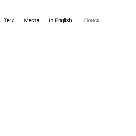
Теги
Места
In English