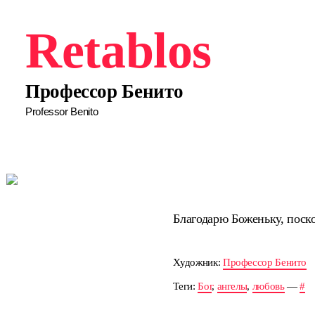
Retablos
Профессор Бенито
Professor Benito
Благодарю Боженьку, поско
Художник:
Профессор Бенито
Теги:
Бог
,
ангелы
,
любовь
—
#