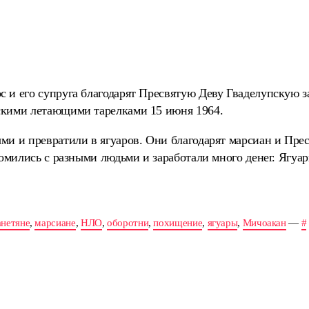
 и его супруга благодарят Пресвятую Деву Гваделупскую з
скими летающими тарелками 15 июня 1964.
и и превратили в ягуаров. Они благодарят марсиан и Прес
комились с разными людьми и заработали много денег. Ягуа
анетяне
,
марсиане
,
НЛО
,
оборотни
,
похищение
,
ягуары
,
Мичоакан
—
#