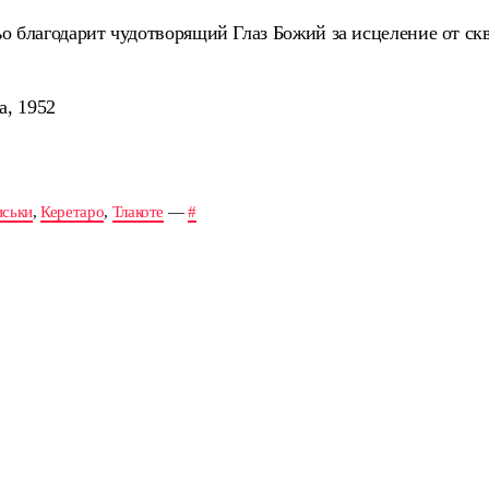
о благодарит чудотворящий Глаз Божий за исцеление от ск
а, 1952
иськи
,
Керетаро
,
Тлакоте
—
#