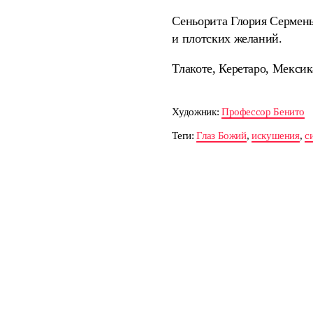
Сеньорита Глория Сермень
и плотских желаний.
Тлакоте, Керетаро, Мексик
Художник:
Профессор Бенито
Теги:
Глаз Божий
,
искушения
,
с