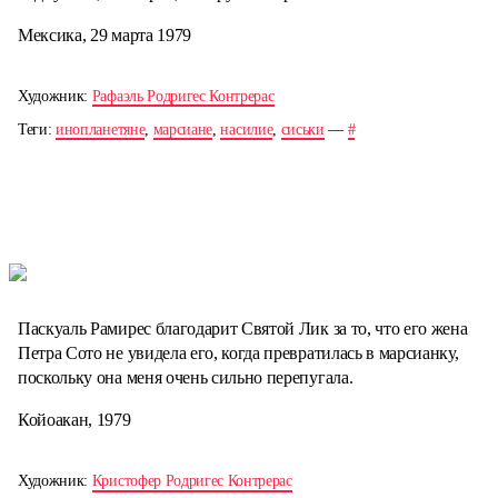
Мексика, 29 марта 1979
Художник:
Рафаэль Родригес Контрерас
Теги:
инопланетяне
,
марсиане
,
насилие
,
сиськи
—
#
Паскуаль Рамирес благодарит Святой Лик за то, что его жена
Петра Сото не увидела его, когда превратилась в марсианку,
поскольку она меня очень сильно перепугала.
Койоакан, 1979
Художник:
Кристофер Родригес Контрерас