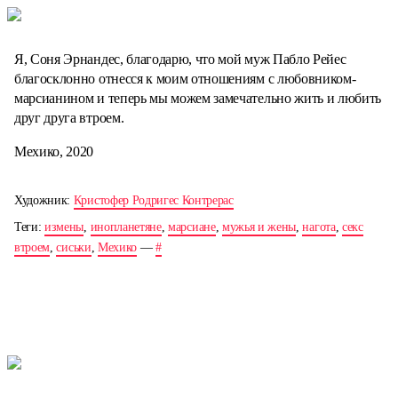
Я, Соня Эрнандес, благодарю, что мой муж Пабло Рейес
благосклонно отнесся к моим отношениям с любовником-
марсианином и теперь мы можем замечательно жить и любить
друг друга втроем.
Мехико, 2020
Художник:
Кристофер Родригес Контрерас
Теги:
измены
,
инопланетяне
,
марсиане
,
мужья и жены
,
нагота
,
секс
втроем
,
сиськи
,
Мехико
—
#