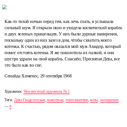
Как-то тихой ночью перед тем, как лечь спать, я услышала
сильный шум. Я открыла окно и увидела космический корабль
и двух зеленых пришельцев. У них были дурные намерения,
поскольку один из них залез в дом, чтобы схватить моего
котенка. К счастью, рядом оказался мой муж Амадор, который
помог отстоять котенка. Я же поколотила их палкой, и они
шустро удрали на свой корабль. Спасибо, Пресвятая Дева, все
это было как во сне.
Сенайда Хименес, 29 сентября 1968
Художник:
Неизвестный художник № 1
Теги:
Дева Гваделупская
,
животные
,
инопланетяне
,
коты
,
похищение
—
#