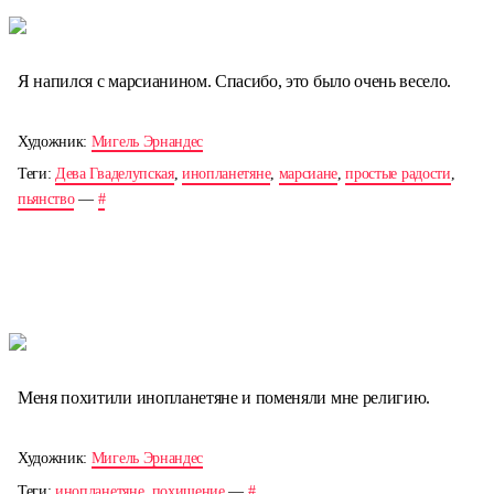
Я напился с марсианином. Спасибо, это было очень весело.
Художник:
Мигель Эрнандес
Теги:
Дева Гваделупская
,
инопланетяне
,
марсиане
,
простые радости
,
пьянство
—
#
Меня похитили инопланетяне и поменяли мне религию.
Художник:
Мигель Эрнандес
Теги:
инопланетяне
,
похищение
—
#