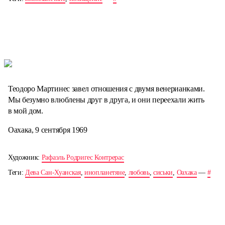
Теодоро Мартинес завел отношения с двумя венерианками.
Мы безумно влюблены друг в друга, и они переехали жить
в мой дом.
Оахака, 9 сентября 1969
Художник:
Рафаэль Родригес Контрерас
Теги:
Дева Сан-Хуанская
,
инопланетяне
,
любовь
,
сиськи
,
Оахака
—
#