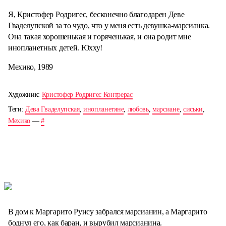
Я, Кристофер Родригес, бесконечно благодарен Деве
Гваделупской за то чудо, что у меня есть девушка-марсианка.
Она такая хорошенькая и горяченькая, и она родит мне
инопланетных детей. Юхху!
Мехико, 1989
Художник:
Кристофер Родригес Контрерас
Теги:
Дева Гваделупская
,
инопланетяне
,
любовь
,
марсиане
,
сиськи
,
Мехико
—
#
В дом к Маргарито Руису забрался марсианин, а Маргарито
боднул его, как баран, и вырубил марсианина.