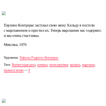
Паулино Контрерас застукал свою жену Хильду в постели
с марсианином и простил их. Теперь марсианин нас содержит,
и мы очень счастливы.
Мексика, 1970
Художник:
Рафаэль Родригес Контрерас
Теги:
Всемогущая рука
,
измены
,
инопланетяне
,
кровать
,
марсиане
,
мужья и жены
—
#