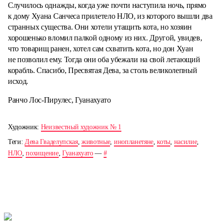
Случилось однажды, когда уже почти наступила ночь, прямо
к дому Хуана Санчеса прилетело НЛО, из которого вышли два
странных существа. Они хотели утащить кота, но хозяин
хорошенько вломил палкой одному из них. Другой, увидев,
что товарищ ранен, хотел сам схватить кота, но дон Хуан
не позволил ему. Тогда они оба убежали на свой летающий
корабль. Спасибо, Пресвятая Дева, за столь великолепный
исход.
Ранчо Лос-Пирулес, Гуанахуато
Художник:
Неизвестный художник № 1
Теги:
Дева Гваделупская
,
животные
,
инопланетяне
,
коты
,
насилие
,
НЛО
,
похищение
,
Гуанахуато
—
#