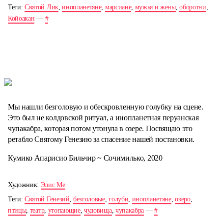
Теги:
Святой Лик
,
инопланетяне
,
марсиане
,
мужья и жены
,
оборотни
,
Койоакан
—
#
Мы нашли безголовую и обескровленную голубку на сцене.
Это был не колдовской ритуал, а инопланетная перуанская
чупакабра, которая потом утонула в озере. Посвящаю это
ретабло Святому Генезию за спасение нашей постановки.
Кумико Апарисио Бильчир ~ Сочимилько, 2020
Художник:
Элис Ме
Теги:
Святой Генезий
,
безголовые
,
голуби
,
инопланетяне
,
озеро
,
птицы
,
театр
,
утопающие
,
чудовища
,
чупакабра
—
#