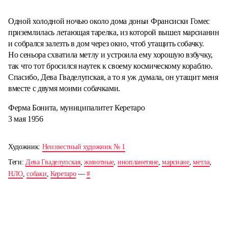
Одной холодной ночью около дома доньи Франсиски Гомес
приземлилась летающая тарелка, из которой вышел марсианин
и собрался залезть в дом через окно, чтоб утащить собачку.
Но сеньора схватила метлу и устроила ему хорошую взбучку,
так что тот бросился наутек к своему космическому кораблю.
Спасибо, Дева Гваделупская, а то я уж думала, он утащит меня
вместе с двумя моими собачками.
Ферма Бонита, муниципалитет Керетаро
3 мая 1956
Художник:
Неизвестный художник № 1
Теги:
Дева Гваделупская
,
животные
,
инопланетяне
,
марсиане
,
метла
,
НЛО
,
собаки
,
Керетаро
—
#