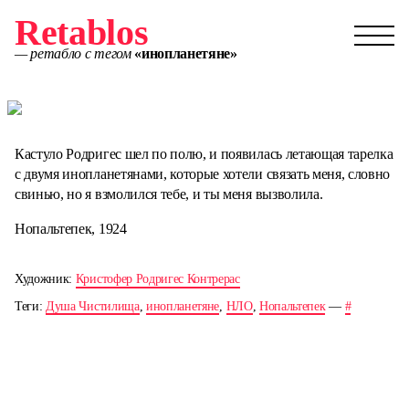
Retablos
— ретабло с тегом
«инопланетяне»
Кастуло Родригес шел по полю, и появилась летающая тарелка
с двумя инопланетянами, которые хотели связать меня, словно
свинью, но я взмолился тебе, и ты меня вызволила.
Нопальтепек, 1924
Художник:
Кристофер Родригес Контрерас
Теги:
Душа Чистилища
,
инопланетяне
,
НЛО
,
Нопальтепек
—
#