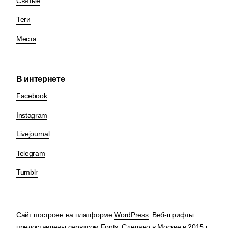
Святые
Теги
Места
В интернете
Facebook
Instagram
Livejournal
Telegram
Tumblr
Сайт построен на платформе
WordPress
. Веб-шрифты
предоставлены сервисом
Fonts
. Сделано в Москве в 2015 г.