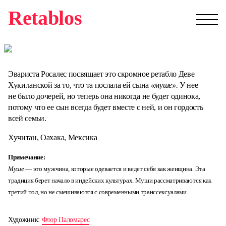
Retablos
Эвариста Росалес посвящает это скромное ретабло Деве
Хукиланской за то, что та послала ей сына
«муше».
У нее
не было дочерей, но теперь она никогда не будет одинока,
потому что ее сын всегда будет вместе с ней, и он гордость
всей семьи.
Хучитан, Оахака, Мексика
Примечание:
Муше
— это мужчина, которые одевается и ведет себя как женщина. Эта
традиция берет начало в индейских культурах. Муши рассматриваются как
третий пол, но не смешиваются с современными транссексуалами.
Художник:
Флор Паломарес