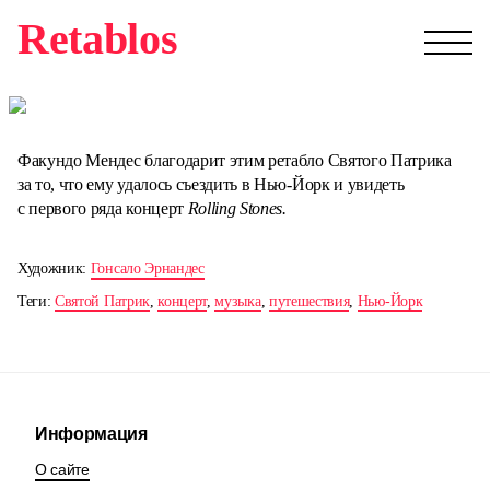
Retablos
Факундо Мендес благодарит этим ретабло Святого Патрика
за то, что ему удалось съездить в Нью-Йорк и увидеть
с первого ряда концерт
Rolling Stones.
Художник:
Гонсало Эрнандес
Теги:
Святой Патрик
,
концерт
,
музыка
,
путешествия
,
Нью-Йорк
Информация
О сайте