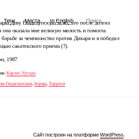
Теги
Места
In English
арю Деву Гваделупскую за то, что после долгих
 она оказала мне великую милость и помогла
 борьбе за чемпионство против Дикаря и я победил
щью сакатекского приема (?).
н, 1987
ик:
Карлос Уртадо
ва Гваделупская
,
борцы
,
Торреон
Сайт построен на платформе
WordPress
.