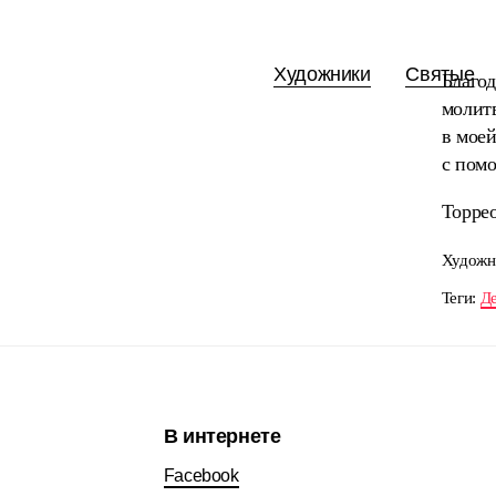
Художники
Святые
Благод
молитв
в моей
с помо
Торрео
Художн
Теги:
Де
В интернете
Facebook