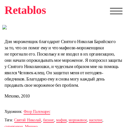
Retablos
Дон мороженщик благодарит Святого Николая Барийского
за то, что он помог ему и что мафиози-мороженщики
не прогнали его. Поскольку я не входил в их организацию,
они начали опрокидывать мое мороженое. Я попросил защиты
у Святого Николаюшки, и чудесным образом мне на помощь
явился Человек-клещ. Он защитил меня от негодяев-
обидчиков. Благодарю ему я снова могу каждый день
продавать свое мороженое без проблем.
Мехико, 2010
Художник:
Флор Паломарес
Теги:
Святой Николай
,
бизнес
,
мафия
,
мороженое
,
насилие
,
супергерои
,
Мехико