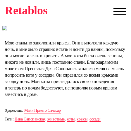
Retablos
Мою спальню заполонили крысы. Они выползали каждую
ночь, и мне было страшно встать и дойти до ванны, поскольку
они могли залезть в кровать. А мои коты были очень ленивы,
никого не ловили, лишь постоянно спали. Благодаря моим
молитвам Пресвятая Дева Сапопанская навела меня на мысль
попросить кота у соседки. Он справился со всеми крысами
за одну ночь. Мои коты пристыдились своего поведения
и теперь по ночам бодрствуют, не позволяя новым крысам
завестись в доме.
Художник:
Майя Прието Саласар
Теги:
Дева Сапопанская
,
животные
,
коты
,
крысы
,
соседи