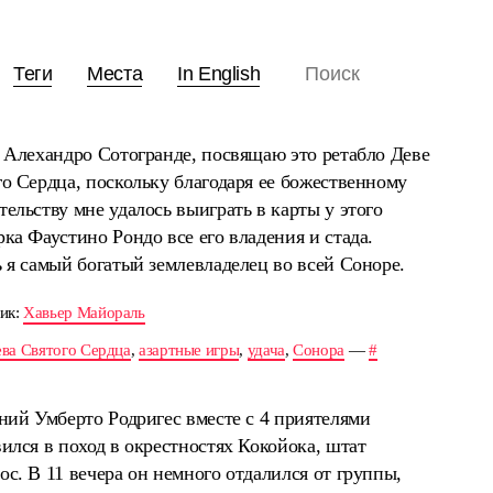
Теги
Места
In English
 Алехандро Сотогранде, посвящаю это ретабло Деве
о Сердца, поскольку благодаря ее божественному
ельству мне удалось выиграть в карты у этого
ка Фаустино Рондо все его владения и стада.
 я самый богатый землевладелец во всей Соноре.
ик:
Хавьер Майораль
ва Святого Сердца
,
азартные игры
,
удача
,
Сонора
—
#
ний Умберто Родригес вместе с 4 приятелями
ился в поход в окрестностях Кокойока, штат
с. В 11 вечера он немного отдалился от группы,