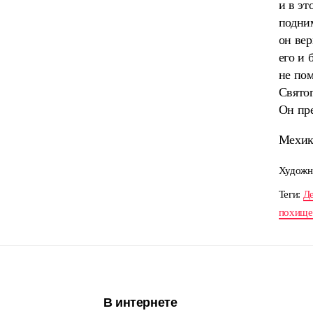
и в эт
подним
он вер
его и 
не пом
Святог
Он пре
Мехик
Художн
Теги:
Де
похище
В интернете