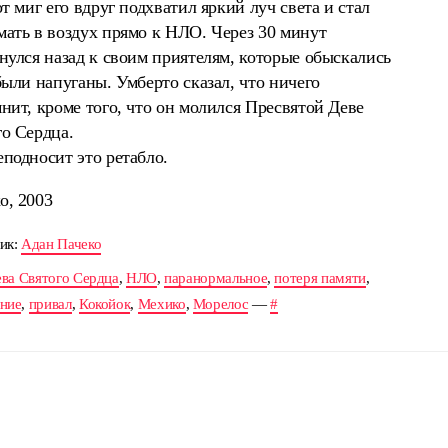
от миг его вдруг подхватил яркий луч света и стал
ать в воздух прямо к НЛО. Через 30 минут
нулся назад к своим приятелям, которые обыскались
были напуганы. Умберто сказал, что ничего
нит, кроме того, что он молился Пресвятой Деве
о Сердца.
подносит это ретабло.
о, 2003
ик:
Адан Пачеко
ва Святого Сердца
,
НЛО
,
паранормальное
,
потеря памяти
,
ние
,
привал
,
Кокойок
,
Мехико
,
Морелос
—
#