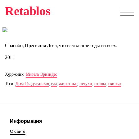
Retablos
Спасибо, Пресвятая Дева, что нам хватает еды на всех.
2011
Художник:
Мигель Эрнандес
Теги:
Дева Гваделупская
,
еда
,
животные
,
петухи
,
птицы
,
свиньи
Информация
О сайте