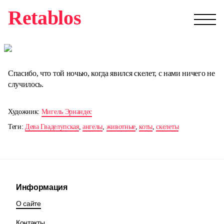
Retablos
Спасибо, что той ночью, когда явился скелет, с нами ничего не
случилось.
Художник:
Мигель Эрнандес
Теги:
Дева Гваделупская
,
ангелы
,
животные
,
коты
,
скелеты
Информация
О сайте
Контакты