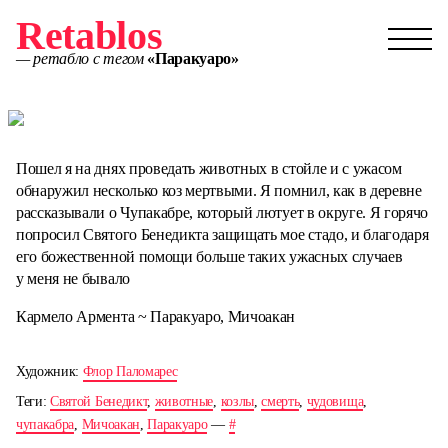
Retablos
— ретабло с тегом
«Паракуаро»
Пошел я на днях проведать животных в стойле и с ужасом
обнаружил несколько коз мертвыми. Я помнил, как в деревне
рассказывали о Чупакабре, который лютует в округе. Я горячо
попросил Святого Бенедикта защищать мое стадо, и благодаря
его божественной помощи больше таких ужасных случаев
у меня не бывало
Кармело Армента ~ Паракуаро, Мичоакан
Художник:
Флор Паломарес
Теги:
Святой Бенедикт
,
животные
,
козлы
,
смерть
,
чудовища
,
чупакабра
,
Мичоакан
,
Паракуаро
—
#