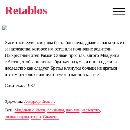
Retablos
Хасинто и Хувенсио, два брата-близнеца, дрались насмерть из-
за наследства, которое им оставили почившие родители.
Их крестный отец Рамон Салван просил Святого Младенца
с Аточи, чтобы он послал братьям разума, и они разделили
наследство как следует. Братья клянутся больше не драться
и этим ретабло свидетельствуют о данной клятве.
Сакатекас, 1937
Художник:
Альфредо Вильчис
Теги:
Младенец с Аточи
,
близнецы
,
насилие
,
наследство
,
поножовщина
,
ссоры
,
Сакатекас