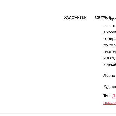
Художники
Святые
На пра
чего-н
я хоро
собира
по гол
Благод
и я о
в дека
Лусио
Художн
Теги:
Де
праздн