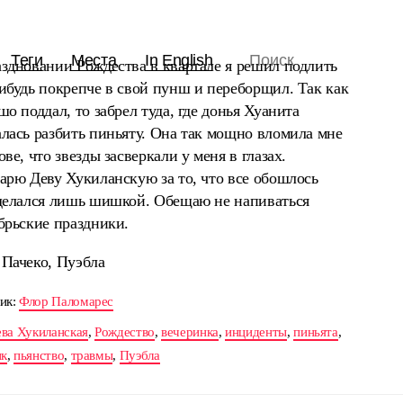
Теги
Места
In English
здновании Рождества в квартале я решил подлить
ибудь покрепче в свой пунш и переборщил. Так как
шо поддал, то забрел туда, где донья Хуанита
лась разбить пиньяту. Она так мощно вломила мне
ове, что звезды засверкали у меня в глазах.
арю Деву Хукиланскую за то, что все обошлось
тделался лишь шишкой. Обещаю не напиваться
брьские праздники.
 Пачеко, Пуэбла
ик:
Флор Паломарес
ва Хукиланская
,
Рождество
,
вечеринка
,
инциденты
,
пиньята
,
ик
,
пьянство
,
травмы
,
Пуэбла