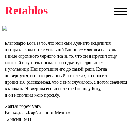
Retablos
Благодарю Бога за то, что мой сын Хуанито исцелился
от страха, кода возле угольной башни ему явился нагваль
в виде огромного черного пса за то, что он нагрубил отцу,
который в ту ночь послал его подкинуть дровишек
в угольницу. Пес протащил его до самой реки. Когда
он вернулся, весь истрепанный и в слезах, то просил
прощения, рассказывая, что с ним случилось, а потом свалился
в кровать. Я вверила его исцеление Господу Богу,
и он исполнил мою просьбу.
Убитая горем мать
Вилья-дель-Карбон, штат Мехико
12 июня 1988