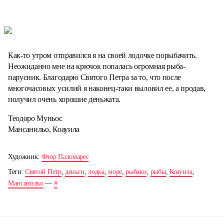
Как-то утром отправился я на своей лодочке порыбачить.
Неожиданно мне на крючок попалась огромная рыба-
парусник. Благодарю Святого Петра за то, что после
многочасовых усилий я наконец-таки выловил ее, а продав,
получил очень хорошие деньжата.
Теодоро Муньос
Мансанильо, Коауила
Художник:
Флор Паломарес
Теги:
Святой Петр
,
деньги
,
лодка
,
море
,
рыбаки
,
рыбы
,
Коауила
,
Мансанильо
—
#