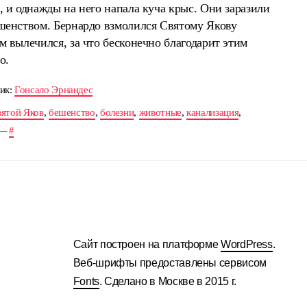
, и однажды на него напала куча крыс. Они заразили
ешенством. Бернардо взмолился Святому Якову
м вылечился, за что бесконечно благодарит этим
о.
ик:
Гонсало Эрнандес
ятой Яков
,
бешенство
,
болезни
,
животные
,
канализация
,
—
#
Сайт построен на платформе
WordPress
.
Веб-шрифты предоставлены сервисом
Fonts
. Сделано в Москве в 2015 г.