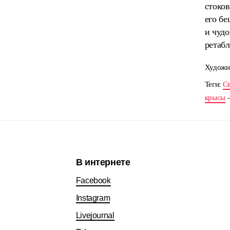
стоков
его б
и чудо
ретабл
Художн
Теги:
Св
крысы
В интернете
Facebook
Instagram
Livejournal