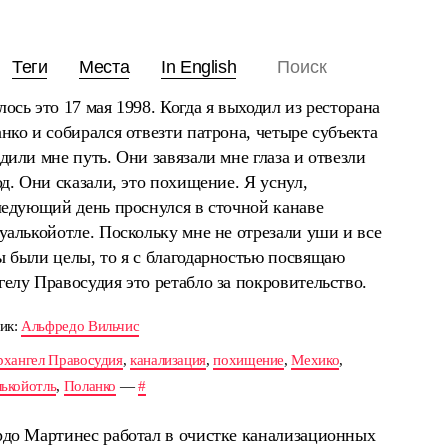
Теги
Места
In English
ось это 17 мая 1998. Когда я выходил из ресторана
нко и собирался отвезти патрона, четыре субъекта
дили мне путь. Они завязали мне глаза и отвезли
од. Они сказали, это похищение. Я уснул,
ледующий день проснулся в сточной канаве
уалькойотле. Поскольку мне не отрезали уши и все
 были целы, то я с благодарностью посвящаю
елу Правосудия это ретабло за покровительство.
ик:
Альфредо Вильчис
рхангел Правосудия
,
канализация
,
похищение
,
Мехико
,
лькойотль
,
Поланко
—
#
рдо Мартинес работал в очистке канализационных