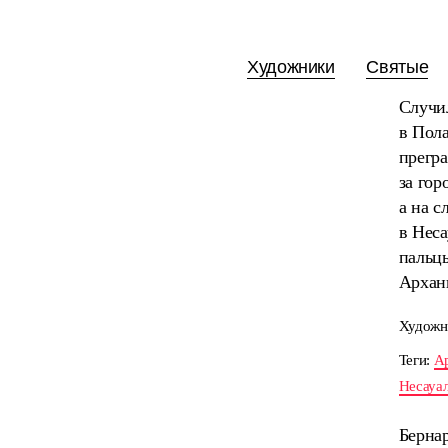
Художники
Святые
Случил
в Пола
прегра
за гор
а на с
в Неса
пальцы
Арханг
Художн
Теги:
А
Несауа
Берна