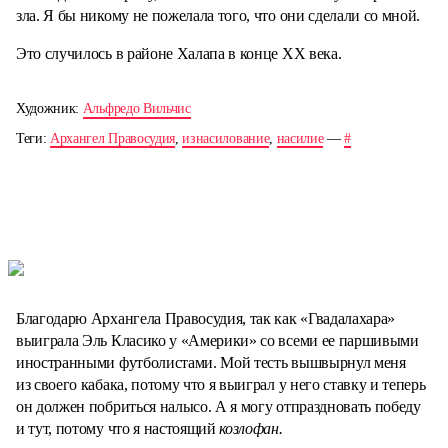
зла. Я бы никому не пожелала того, что они сделали со мной.
Это случилось в районе Халапа в конце XX века.
Художник:
Альфредо Вильчис
Теги:
Архангел Правосудия
,
изнасилование
,
насилие
—
#
Благодарю Архангела Правосудия, так как «Гвадалахара»
выиграла Эль Класико у «Америки» со всеми ее паршивыми
иностранными футболистами. Мой тесть вышвырнул меня
из своего кабака, потому что я выиграл у него ставку и теперь
он должен побриться налысо. А я могу отпраздновать победу
и тут, потому что я настоящий
козлофан.