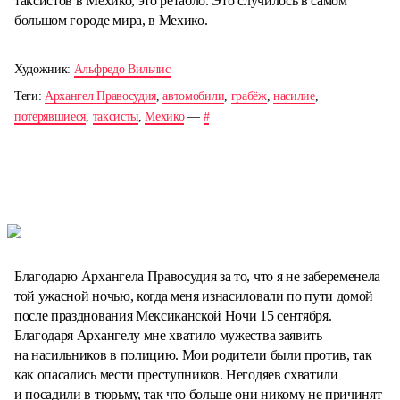
таксистов в Мехико, это ретабло. Это случилось в самом
большом городе мира, в Мехико.
Художник:
Альфредо Вильчис
Теги:
Архангел Правосудия
,
автомобили
,
грабёж
,
насилие
,
потерявшиеся
,
таксисты
,
Мехико
—
#
Благодарю Архангела Правосудия за то, что я не забеременела
той ужасной ночью, когда меня изнасиловали по пути домой
после празднования Мексиканской Ночи 15 сентября.
Благодаря Архангелу мне хватило мужества заявить
на насильников в полицию. Мои родители были против, так
как опасались мести преступников. Негодяев схватили
и посадили в тюрьму, так что больше они никому не причинят