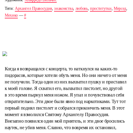
Теги:
Архангел Правосудия
,
знакомства
,
любовь
,
проститутки
,
Мерсед
,
Мехико
—
#
Когда я возвращался с концерта, то наткнулся на каких-то
пидорасов, которые хотели обуть меня. Но они ничего от меня
не получили. Тогда один из них выхватил пушку и приставил
к моей голове. Я схватил его, выхватил пистолет, но другой
в это время пырнул меня ножом. Я упал и почувствовал себя
отвратительно. Эти двое были явно под наркотиками. Тут тот
первый поднял пистолет и собрался прикончить меня. В этот
момент я взмолился Святому Архангелу Правосудия.
Внезапно появился один мой приятель, и эти двое бросились
наутек, не убив меня. Славно, что вовремя их остановил,