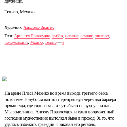
дружище.
Тепито, Мехико
Художник:
Альфредо Вильчис
Теги:
Архангел Правосудия
,
грабёж
,
насилие
,
оружие
,
пистолет
,
поножовщина
,
Мехико
,
Тепито
—
#
На арене Пласа Мехико во время выхода третьего быка
по кличке Голубоглазый тот перепрыгнул через два барьера
прямо туда, где сидели мы, и чуть было не рухнул на нас.
Мы взмолились Ангелу Правосудия, и один вооруженный
господин мужественно вытолкал быка в проход. За то, что
удалось избежать трагедии, я заказал это ретабло.