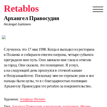
Retablos
Архангел Правосудия
Arcángel Justiciero
Случилось это 17 мая 1998. Когда я выходил из ресторана
в Поланко и собирался отвезти патрона, четыре субъекта
преградили мне путь. Они завязали мне глаза и отвезли
за город. Они сказали, это похищение. Я уснул,
а на следующий день проснулся в сточной канаве
в Несауалькойотле. Поскольку мне не отрезали уши и все
пальцы были целы, то я с благодарностью посвящаю
Архангелу Правосудия это ретабло за покровительство.
Художник:
Альфредо Вильчис
Теги:
Архангел Правосудия
,
канализация
,
похищение
,
Мехико
,