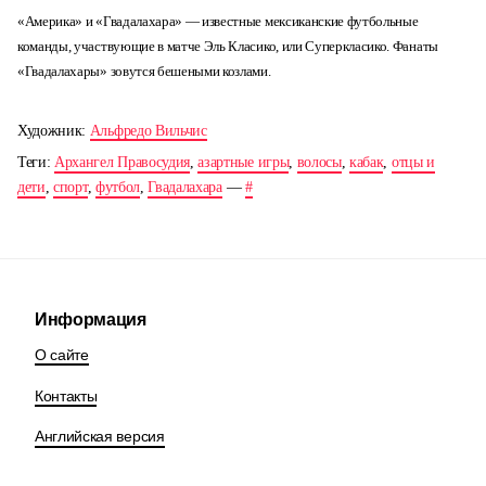
«Америка» и «Гвадалахара» — известные мексиканские футбольные
команды, участвующие в матче Эль Класико, или Суперкласико. Фанаты
«Гвадалахары» зовутся бешеными козлами.
Художник:
Альфредо Вильчис
Теги:
Архангел Правосудия
,
азартные игры
,
волосы
,
кабак
,
отцы и
дети
,
спорт
,
футбол
,
Гвадалахара
—
#
Информация
О сайте
Контакты
Английская версия