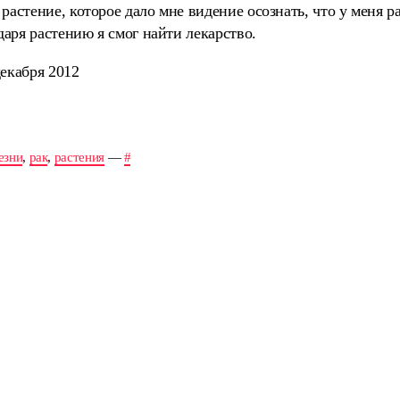
растение, которое дало мне видение осознать, что у меня р
одаря растению я смог найти лекарство.
екабря 2012
езни
,
рак
,
растения
—
#