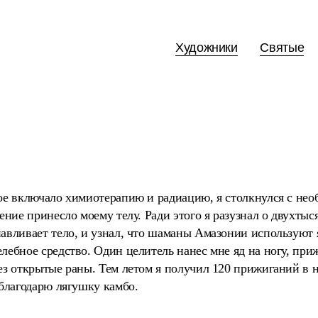
Художники
Святые
рое включало химиотерапию и радиацию, я столкнулся с не
чение принесло моему телу. Ради этого я разузнал о двухты
авливает тело, и узнал, что шаманы Амазонии используют 
лебное средство. Один целитель нанес мне яд на ногу, при
ез открытые раны. Тем летом я получил 120 прижиганий в н
 благодарю лягушку камбо.