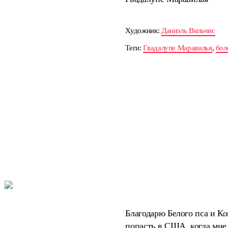
Художник:
Даниэль Вильчис
Теги:
Гвадалупе Маравилья
,
бол
Благодарю Белого пса и Ко
попасть в США, когда мне 