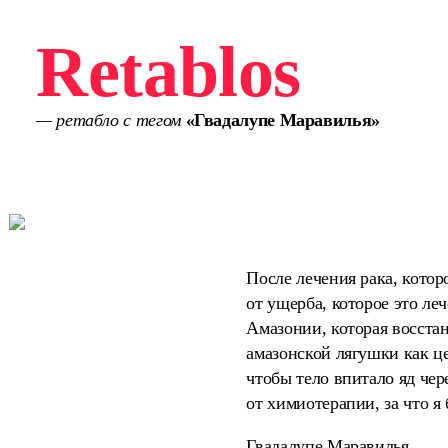
Retablos
— ретабло с тегом
«Гвадалупе Маравилья»
После лечения рака, кото
от ущерба, которое это ле
Амазонии, которая восстан
амазонской лягушки как це
чтобы тело впитало яд чер
от химиотерапии, за что я
Гвадалупе Маравилья