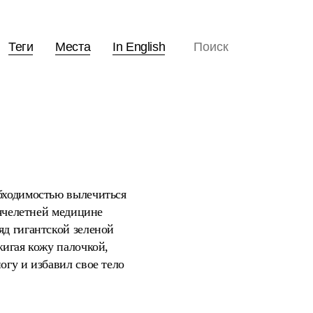
Теги
Места
In English
обходимостью вылечиться
сячелетней медицине
яд гигантской зеленой
жигая кожу палочкой,
огу и избавил свое тело