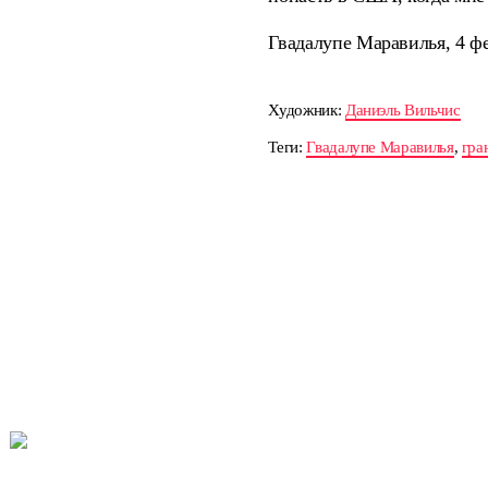
Гвадалупе Маравилья, 4 ф
Художник:
Даниэль Вильчис
Теги:
Гвадалупе Маравилья
,
гра