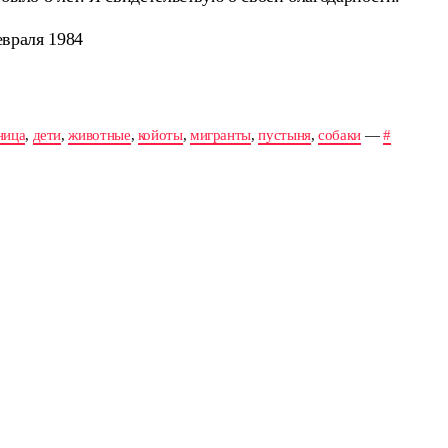
евраля 1984
ница
,
дети
,
животные
,
койоты
,
мигранты
,
пустыня
,
собаки
—
#