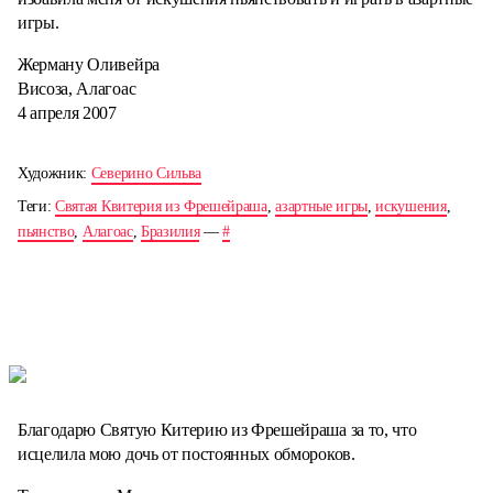
игры.
Жерману Оливейра
Висоза, Алагоас
4 апреля 2007
Художник:
Северино Сильва
Теги:
Святая Квитерия из Фрешейраша
,
азартные игры
,
искушения
,
пьянство
,
Алагоас
,
Бразилия
—
#
Благодарю Святую Китерию из Фрешейраша за то, что
исцелила мою дочь от постоянных обмороков.