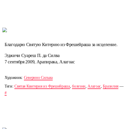
Благодарю Святую Китерию из Фрешейраша за исцеление.
Эджичи Суареш П. да Силва
7 сентября 2009, Арапирака, Алагоас
Художник:
Северино Сильва
Теги:
Святая Квитерия из Фрешейраша
,
болезни
,
Алагоас
,
Бразилия
—
#