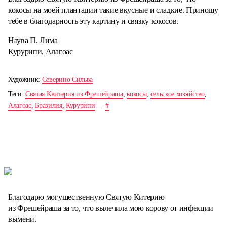
кокосы на моей плантации такие вкусные и сладкие. Приношу
тебе в благодарность эту картину и связку кокосов.
Наува П. Лима
Курурипи, Алагоас
Художник:
Северино Сильва
Теги:
Святая Квитерия из Фрешейраша
,
кокосы
,
сельское хозяйство
,
Алагоас
,
Бразилия
,
Курурипи
—
#
Благодарю могущественную Святую Китерию
из Фрешейраша за то, что вылечила мою корову от инфекции
вымени.