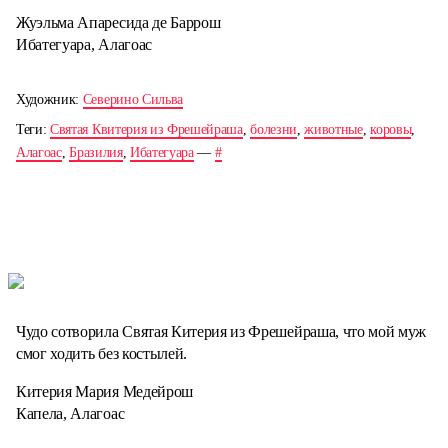
Жуэльма Апаресида де Баррош
Ибатегуара, Алагоас
Художник:
Северино Сильва
Теги:
Святая Квитерия из Фрешейраша
,
болезни
,
животные
,
коровы
,
Алагоас
,
Бразилия
,
Ибатегуара
—
#
Чудо сотворила Святая Китерия из Фрешейраша, что мой муж
смог ходить без костылей.
Китерия Мария Медейрош
Капела, Алагоас