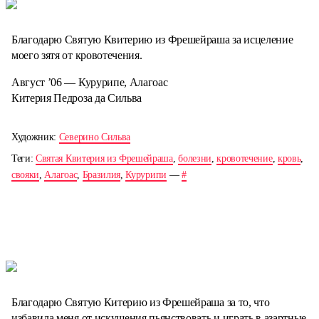
Благодарю Святую Квитерию из Фрешейраша за исцеление
моего зятя от кровотечения.
Август ’06 — Курурипе, Алагоас
Китерия Педроза да Сильва
Художник:
Северино Сильва
Теги:
Святая Квитерия из Фрешейраша
,
болезни
,
кровотечение
,
кровь
,
свояки
,
Алагоас
,
Бразилия
,
Курурипи
—
#
Благодарю Святую Китерию из Фрешейраша за то, что
избавила меня от искушения пьянствовать и играть в азартные