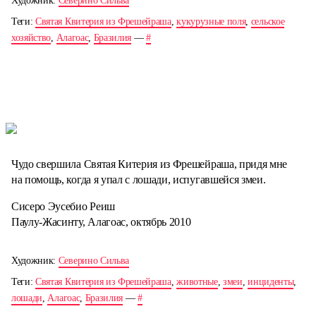
Художник:
Северино Сильва
Теги:
Святая Квитерия из Фрешейраша
,
кукурузные поля
,
сельское
хозяйство
,
Алагоас
,
Бразилия
—
#
Чудо свершила Святая Китерия из Фрешейраша, придя мне
на помощь, когда я упал с лошади, испугавшейся змеи.
Сисеро Эусебио Реиш
Паулу-Жасинту, Алагоас, октябрь 2010
Художник:
Северино Сильва
Теги:
Святая Квитерия из Фрешейраша
,
животные
,
змеи
,
инциденты
,
лошади
,
Алагоас
,
Бразилия
—
#