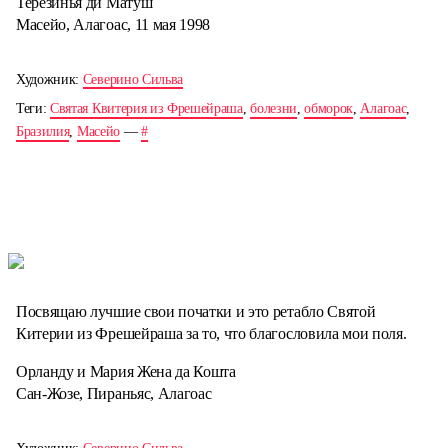
Терезинья ди Матуш
Масейо, Алагоас, 11 мая 1998
Художник:
Северино Сильва
Теги:
Святая Квитерия из Фрешейраша
,
болезни
,
обморок
,
Алагоас
,
Бразилия
,
Масейо
—
#
Посвящаю лучшие свои початки и это ретабло Святой
Китерии из Фрешейраша за то, что благословила мои поля.
Орланду и Мария Жена да Кошта
Сан-Жозе, Пираньяс, Алагоас