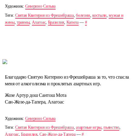
Художник:
Северино Сильва
Теги:
Святая Квитерия из Фрешейраша
,
болезни
,
костыли
,
мужья и
жены
,
травмы
,
Алагоас
,
Бразилия
,
Капела
—
#
Благодарю Святую Китерию из Фрешейраша за то, что спасла
меня от алкоголизма и проклятых азартных игр.
Жозе Артур дош Сантош Мота
Сан-Жозе-да-Тапера, Алагоас
Художник:
Северино Сильва
Теги:
Святая Квитерия из Фрешейраша
,
азартные игры
,
пьянство
,
Алагоас
,
Бразилия
,
Сан-Жозе-да-Тапера
—
#