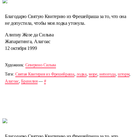
Благодарю Святую Квитерию из Фрешейраша за то, что она
не допустила, чтобы моя лодка утонула.
Алипиу Жозе да Сильва
Жапаратинга, Алагоас
12 октября 1999
Художник:
Северино Сильва
Теги:
Святая Квитерия из Фрешейраша
,
лодка
,
море
,
непогода
,
шторм
,
Алагоас
,
Бразилия
—
#
Благодарю Святую Квитерию из Фрешейраша за то, что