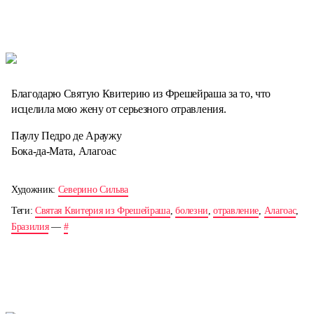
Благодарю Святую Квитерию из Фрешейраша за то, что
исцелила мою жену от серьезного отравления.
Паулу Педро де Араужу
Бока-да-Мата, Алагоас
Художник:
Северино Сильва
Теги:
Святая Квитерия из Фрешейраша
,
болезни
,
отравление
,
Алагоас
,
Бразилия
—
#