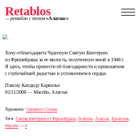
Retablos
— ретабло с тегом
«Алагоас»
Хочу отблагодарить Чудесную Святую Квитерию
из Фрешейраша за ее милость, полученную мной в 1948 г.
Я здесь, чтобы принести ей благодарности и приношения
с глубочайшей радостью и успокоением в сердце.
Пласиу Кандиду Карвальо
02/11/2008 — Масейо, Алагоас
Художник:
Северино Сильва
Теги:
Святая Квитерия из Фрешейраша
,
болезни
,
Алагоас
,
Бразилия
,
Масейо
—
#