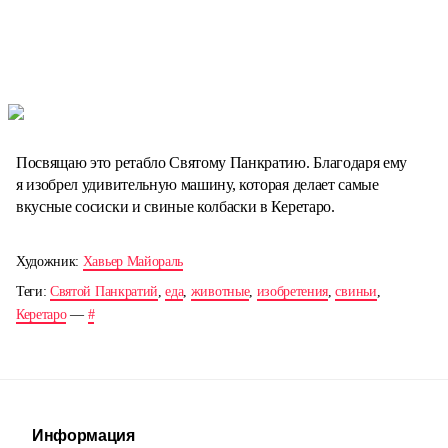
Посвящаю это ретабло Святому Панкратию. Благодаря ему
я изобрел удивительную машину, которая делает самые
вкусные сосиски и свиные колбаски в Керетаро.
Художник:
Хавьер Майораль
Теги:
Святой Панкратий
,
еда
,
животные
,
изобретения
,
свиньи
,
Керетаро
—
#
Информация