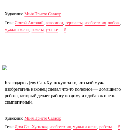
Художник:
Майя Прието Саласар
Теги:
Святой Антоний
,
велосипед
,
вертолеты
,
изобретения
,
любовь
,
мужья и жены
,
полеты
,
ученые
—
#
Благодарю Деву Сан-Хуанскую за то, что мой муж-
изобретатель наконец сделал что-то полезное — домашнего
робота, который делает работу по дому и вдобавок очень
симпатичный.
Художник:
Майя Прието Саласар
Теги:
Дева Сан-Хуанская
,
изобретения
,
мужья и жены
,
роботы
—
#