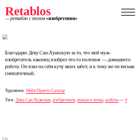
Retablos
— ретабло с тегом
«изобретения»
Благодарю Деву Сан-Хуанскую за то, что мой муж-
изобретатель наконец изобрел что-то полезное — домашнего
робота. Он взял на себя кучу моих забот, и к тому же он весьма
симпатичный.
Художник:
Майя Прието Саласар
Теги:
Дева Сан-Хуанская
,
изобретения
,
мужья и жены
,
роботы
—
#