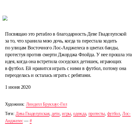
Посвящаю это ретабло в благодарность Деве Гваделупской
за то, что хранила мою дочь, когда та перестала ходить
по улицам Восточного Лос-Анджелеса в цветах банды,
протестуя против смерти Джорджа Флойда. У нее прошла эта
идея, когда она встретила соседских детишек, играющих
в футбол. Ей нравится играть с ними в футбол, потому она
переоделась и осталась играть с ребятами.
1 июня 2020
Художник:
Линделл Брукхаус-Гил
Теги:
Дева Гваделупская
,
дети
,
игры
,
одежда
,
протесты
,
футбол
,
Лос-
Анджелес
—
#