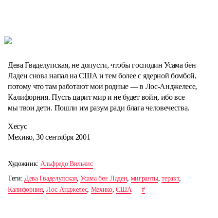
Дева Гваделупская, не допусти, чтобы господин Усама бен
Ладен снова напал на США и тем более с ядерной бомбой,
потому что там работают мои родные — в Лос-Анджелесе,
Калифорния. Пусть царит мир и не будет войн, ибо все
мы твои дети. Пошли им разум ради блага человечества.
Хесус
Мехико, 30 сентября 2001
Художник:
Альфредо Вильчис
Теги:
Дева Гваделупская
,
Усама бен Ладен
,
мигранты
,
теракт
,
Калифорния
,
Лос-Анджелес
,
Мехико
,
США
—
#