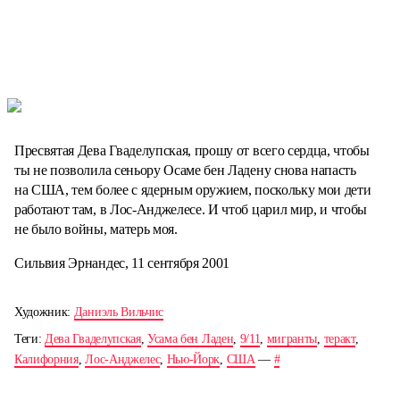
Пресвятая Дева Гваделупская, прошу от всего сердца, чтобы
ты не позволила сеньору Осаме бен Ладену снова напасть
на США, тем более с ядерным оружием, поскольку мои дети
работают там, в Лос-Анджелесе. И чтоб царил мир, и чтобы
не было войны, матерь моя.
Сильвия Эрнандес, 11 сентября 2001
Художник:
Даниэль Вильчис
Теги:
Дева Гваделупская
,
Усама бен Ладен
,
9/11
,
мигранты
,
теракт
,
Калифорния
,
Лос-Анджелес
,
Нью-Йорк
,
США
—
#