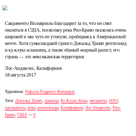
Сакраменто Вильяреаль благодарит за то, что он смог
оказаться в США, поскольку река Рио-Браво оказалась очень
широкой и мы чуть не утонули, пробираясь к Американской
мечте. Хотя сумасшедший гринго Дональд Трамп рептилоид
и ку-клукс-клановец, а также ебаный жирный расист, его
страна — это мексиканская территория.
Лос-Анджелес, Калифорния
18 августа 2017
Художник:
Рафаэль Родригес Контрерас
Теги:
Дональд Трамп
,
граница
,
Ку-Клукс-Клан
,
мигранты
,
НЛО
,
президенты
,
река
,
рептилоиды
,
Калифорния
,
Лос-Анджелес
,
Рио-
Браво
,
США
—
#