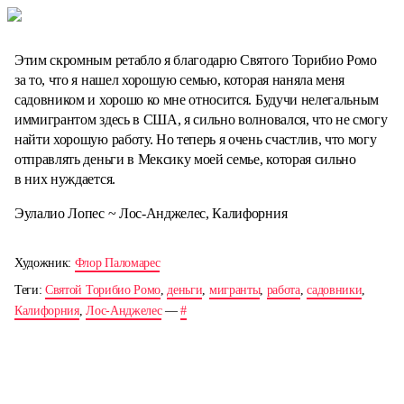
Этим скромным ретабло я благодарю Святого Торибио Ромо
за то, что я нашел хорошую семью, которая наняла меня
садовником и хорошо ко мне относится. Будучи нелегальным
иммигрантом здесь в США, я сильно волновался, что не смогу
найти хорошую работу. Но теперь я очень счастлив, что могу
отправлять деньги в Мексику моей семье, которая сильно
в них нуждается.
Эулалио Лопес ~ Лос-Анджелес, Калифорния
Художник:
Флор Паломарес
Теги:
Святой Торибио Ромо
,
деньги
,
мигранты
,
работа
,
садовники
,
Калифорния
,
Лос-Анджелес
—
#