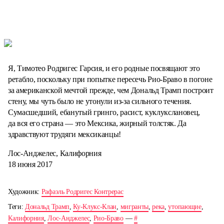
Я, Тимотео Родригес Гарсия, и его родные посвящают это
ретабло, поскольку при попытке пересечь Рио-Браво в погоне
за американской мечтой прежде, чем Дональд Трамп построит
стену, мы чуть было не утонули из-за сильного течения.
Сумасшедший, ебанутый гринго, расист, куклукслановец,
да вся его страна — это Мексика, жирный толстяк. Да
здравствуют трудяги мексиканцы!
Лос-Анджелес, Калифорния
18 июня 2017
Художник:
Рафаэль Родригес Контрерас
Теги:
Дональд Трамп
,
Ку-Клукс-Клан
,
мигранты
,
река
,
утопающие
,
Калифорния
,
Лос-Анджелес
,
Рио-Браво
—
#