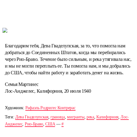
Благодарим тебя, Дева Гваделупская, за то, что помогла нам
добраться до Соединенных Штатов, когда мы перебирались
через Рио-Браво. Течение было сильным, и река утягивала нас,
и мы не могли переплыть ее. Ты помогла нам, и мы добрались
до США, чтобы найти работу и заработать денег на жизнь.
Семья Мартинес
Лос-Анджелес, Калифорния, 20 июля 1940
Художник:
Рафаэль Родригес Контрерас
Теги:
Дева Гваделупская
,
граница
,
мигранты
,
река
,
Калифорния
,
Лос-
Анджелес
,
Рио-Браво
,
США
—
#