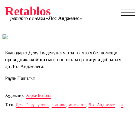
Retablos
— ретабло с тегом
«Лос-Анджелес»
Благодарю Деву Гваделупскую за то, что я без помощи
проводника-койота смог попасть за границу и добраться
до Лос-Анджелеса.
Рауль Падилья
Художник:
Хорхе Бонола
Теги:
Дева Гваделупская
,
граница
,
мигранты
,
Лос-Анджелес
—
#