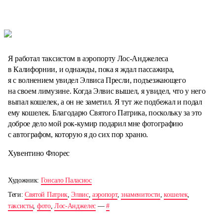
Я работал таксистом в аэропорту Лос-Анджелеса
в Калифорнии, и однажды, пока я ждал пассажира,
я с волнением увидел Элвиса Пресли, подъезжающего
на своем лимузине. Когда Элвис вышел, я увидел, что у него
выпал кошелек, а он не заметил. Я тут же подбежал и подал
ему кошелек. Благодарю Святого Патрика, поскольку за это
доброе дело мой рок-кумир подарил мне фотографию
с автографом, которую я до сих пор храню.
Хувентино Флорес
Художник:
Гонсало Паласиос
Теги:
Святой Патрик
,
Элвис
,
аэропорт
,
знаменитости
,
кошелек
,
таксисты
,
фото
,
Лос-Анджелес
—
#