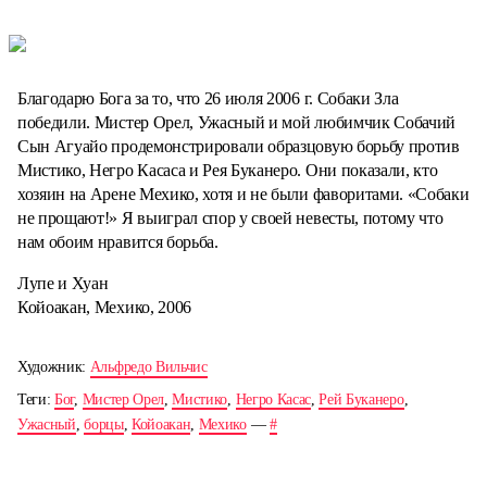
Благодарю Бога за то, что 26 июля 2006 г. Собаки Зла
победили. Мистер Орел, Ужасный и мой любимчик Собачий
Сын Агуайо продемонстрировали образцовую борьбу против
Мистико, Негро Касаса и Рея Буканеро. Они показали, кто
хозяин на Арене Мехико, хотя и не были фаворитами. «Собаки
не прощают!» Я выиграл спор у своей невесты, потому что
нам обоим нравится борьба.
Лупе и Хуан
Койоакан, Мехико, 2006
Художник:
Альфредо Вильчис
Теги:
Бог
,
Мистер Орел
,
Мистико
,
Негро Касас
,
Рей Буканеро
,
Ужасный
,
борцы
,
Койоакан
,
Мехико
—
#