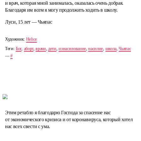
и врач, которая мной занималась, оказалась очень добрая.
Благодаря им всем я могу продолжить ходить в школу.
Луси, 15 лет — Чьяпас
Художник:
Helice
Теги:
Бог
,
аборт
,
врачи
,
дети
,
изнасилование
,
насилие
,
школа
,
Чьяпас
—
#
Этим ретабло я благодарю Господа за спасение нас
от экономического кризиса и от коронавируса, который хотел
нас всех свести с ума.