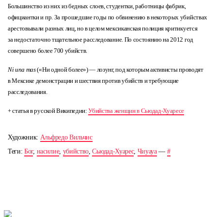
Большинство из них из бедных слоев, студентки, работницы фабрик,
официантки и пр. За прошедшие годы по обвинению в некоторых убийствах
арестовывали разных лиц, но в целом мексиканская полиция критикуется
за недостаточно тщательное расследование. По состоянию на 2012 год
совершено более 700 убийств.
Ni una mas
(«Ни одной более») — лозунг, под которым активисты проводят
в Мексике демонстрации и шествия против убийств и требующие
расследования.
+ статья в русской Википедии:
Убийства женщин в Сьюдад-Хуаресе
Художник:
Альфредо Вильчис
Теги:
Бог
,
насилие
,
убийство
,
Сьюдад-Хуарес
,
Чиуауа
—
#