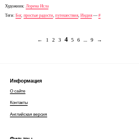
Художник:
Лорена Исла
Теги:
Бог
,
простые радости
,
путешествия
,
Индия
—
#
4
←
1
2
3
5
6
...
9
→
Информация
О сайте
Контакты
Английская версия
Фильтры