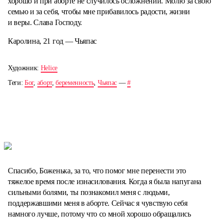
хорошо и при аборте не случилось осложнений. Молю за свою
семью и за себя, чтобы мне прибавилось радости, жизни
и веры. Слава Господу.
Каролина, 21 год — Чьяпас
Художник:
Helice
Теги:
Бог
,
аборт
,
беременность
,
Чьяпас
—
#
Спасибо, Боженька, за то, что помог мне перенести это
тяжелое время после изнасилования. Когда я была напугана
сильными болями, ты познакомил меня с людьми,
поддержавшими меня в аборте. Сейчас я чувствую себя
намного лучше, потому что со мной хорошо обращались