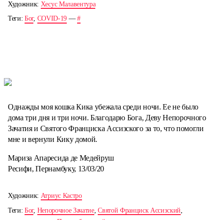
Художник:
Хесус Малавентура
Теги:
Бог
,
COVID-19
—
#
Однажды моя кошка Кика убежала среди ночи. Ее не было
дома три дня и три ночи. Благодарю Бога, Деву Непорочного
Зачатия и Святого Франциска Ассизского за то, что помогли
мне и вернули Кику домой.
Мариза Апаресида де Медейруш
Ресифи, Пернамбуку, 13/03/20
Художник:
Атриус Кастро
Теги:
Бог
,
Непорочное Зачатие
,
Святой Франциск Ассизский
,