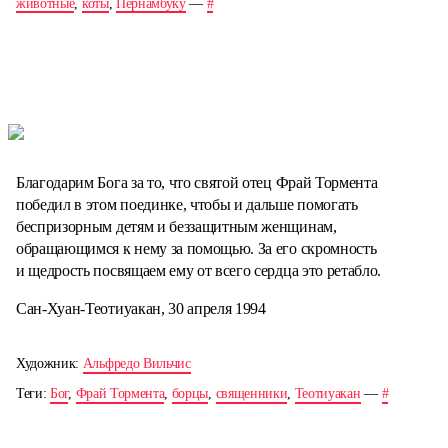
животные
,
коты
,
Пернамбуку
—
#
Благодарим Бога за то, что святой отец Фрай Тормента
победил в этом поединке, чтобы и дальше помогать
беспризорным детям и беззащитным женщинам,
обращающимся к нему за помощью. За его скромность
и щедрость посвящаем ему от всего сердца это ретабло.
Сан-Хуан-Теотиуакан, 30 апреля 1994
Художник:
Альфредо Вильчис
Теги:
Бог
,
Фрай Тормента
,
борцы
,
священники
,
Теотиуакан
—
#