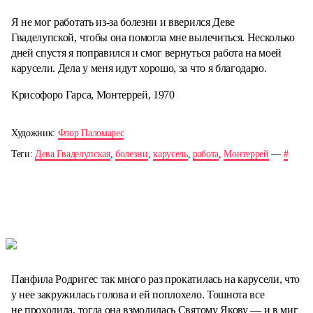
Я не мог работать из-за болезни и вверился Деве
Гваделупской, чтобы она помогла мне вылечиться. Несколько
дней спустя я поправился и смог вернуться работа на моей
карусели. Дела у меня идут хорошо, за что я благодарю.
Крисофоро Гарса, Монтеррей, 1970
Художник:
Флор Паломарес
Теги:
Дева Гваделупская
,
болезни
,
карусель
,
работа
,
Монтеррей
—
#
Панфила Родригес так много раз прокатилась на карусели, что
у нее закружилась голова и ей поплохело. Тошнота все
не проходила, тогда она взмолилась Святому Якову — и в миг