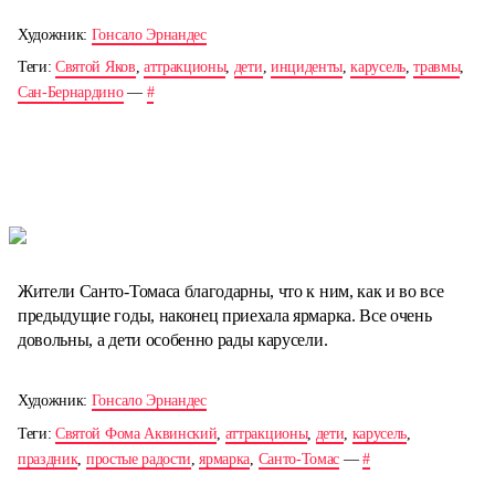
Художник:
Гонсало Эрнандес
Теги:
Святой Яков
,
аттракционы
,
дети
,
инциденты
,
карусель
,
травмы
,
Сан-Бернардино
—
#
Жители Санто-Томаса благодарны, что к ним, как и во все
предыдущие годы, наконец приехала ярмарка. Все очень
довольны, а дети особенно рады карусели.
Художник:
Гонсало Эрнандес
Теги:
Святой Фома Аквинский
,
аттракционы
,
дети
,
карусель
,
праздник
,
простые радости
,
ярмарка
,
Санто-Томас
—
#