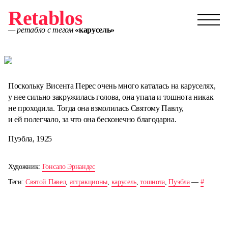
Retablos
— ретабло с тегом
«карусель»
Поскольку Висента Перес очень много каталась на каруселях,
у нее сильно закружилась голова, она упала и тошнота никак
не проходила. Тогда она взмолилась Святому Павлу,
и ей полегчало, за что она бесконечно благодарна.
Пуэбла, 1925
Художник:
Гонсало Эрнандес
Теги:
Святой Павел
,
аттракционы
,
карусель
,
тошнота
,
Пуэбла
—
#