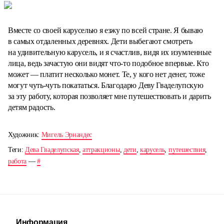
Вместе со своей каруселью я езжу по всей стране. Я бываю
в самых отдаленных деревнях. Дети выбегают смотреть
на удивительную карусель, и я счастлив, видя их изумленные
лица, ведь зачастую они видят что-то подобное впервые. Кто
может — платит несколько монет. Те, у кого нет денег, тоже
могут чуть-чуть покататься. Благодарю Деву Гваделупскую
за эту работу, которая позволяет мне путешествовать и дарить
детям радость.
Художник:
Мигель Эрнандес
Теги:
Дева Гваделупская
,
аттракционы
,
дети
,
карусель
,
путешествия
,
работа
—
#
Информация