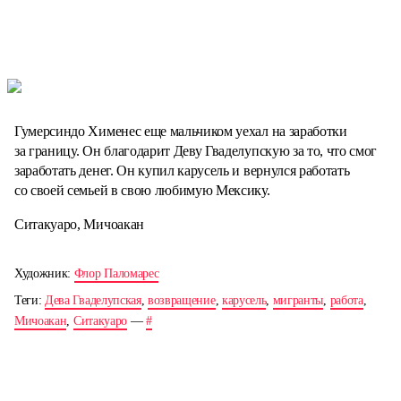
Гумерсиндо Хименес еще мальчиком уехал на заработки
за границу. Он благодарит Деву Гваделупскую за то, что смог
заработать денег. Он купил карусель и вернулся работать
со своей семьей в свою любимую Мексику.
Ситакуаро, Мичоакан
Художник:
Флор Паломарес
Теги:
Дева Гваделупская
,
возвращение
,
карусель
,
мигранты
,
работа
,
Мичоакан
,
Ситакуаро
—
#