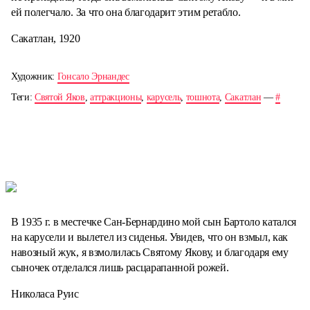
ей полегчало. За что она благодарит этим ретабло.
Сакатлан, 1920
Художник:
Гонсало Эрнандес
Теги:
Святой Яков
,
аттракционы
,
карусель
,
тошнота
,
Сакатлан
—
#
В 1935 г. в местечке Сан-Бернардино мой сын Бартоло катался
на карусели и вылетел из сиденья. Увидев, что он взмыл, как
навозный жук, я взмолилась Святому Якову, и благодаря ему
сыночек отделался лишь расцарапанной рожей.
Николаса Руис