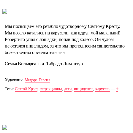
Мы посвящаем это ретабло чудотворному Святому Кресту.
Мы весело катались на карусели, как вдруг мой маленький
Робертито упал с лошадки, попав под колесо. Он чудом
не остался инвалидом, за что мы преподносим свидетельство
божественного вмешательства.
Семья Вильяреаль и Либрадо Лимантур
Художник:
Медора Гарсия
Теги:
Святой Крест
,
аттракционы
,
дети
,
инциденты
,
карусель
—
#