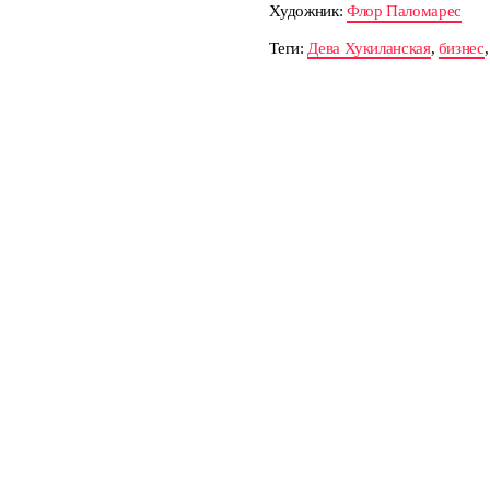
Художник:
Флор Паломарес
Теги:
Дева Хукиланская
,
бизнес