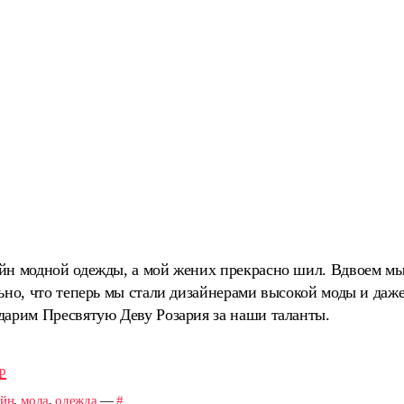
йн модной одежды, а мой жених прекрасно шил. Вдвоем мы 
ьно, что теперь мы стали дизайнерами высокой моды и даж
дарим Пресвятую Деву Розария за наши таланты.
р
айн
,
мода
,
одежда
—
#