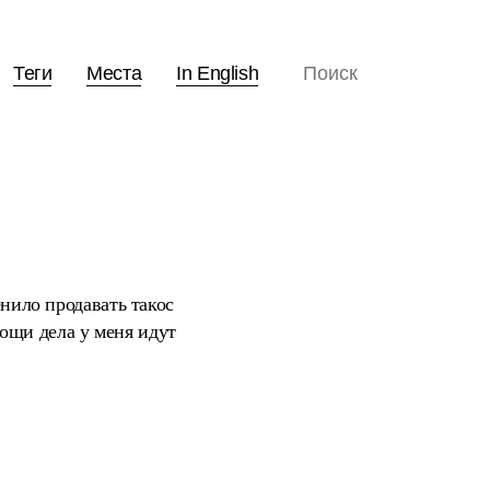
Теги
Места
In English
енило продавать такос
ощи дела у меня идут