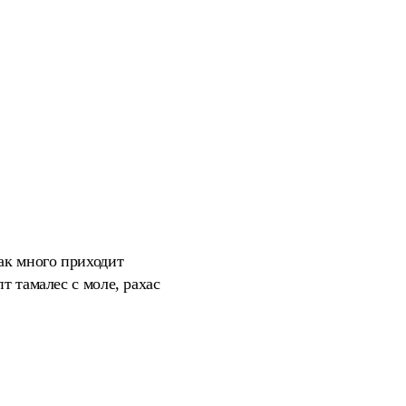
ак много приходит
т тамалес с моле, рахас