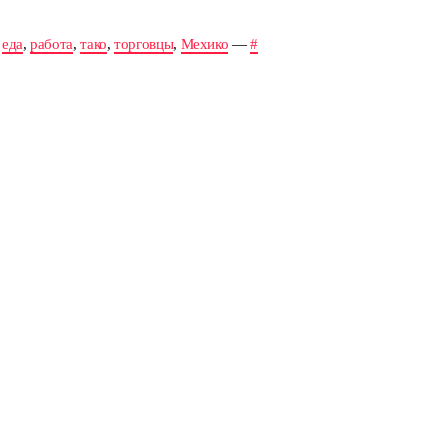
,
еда
,
работа
,
тако
,
торговцы
,
Мехико
—
#