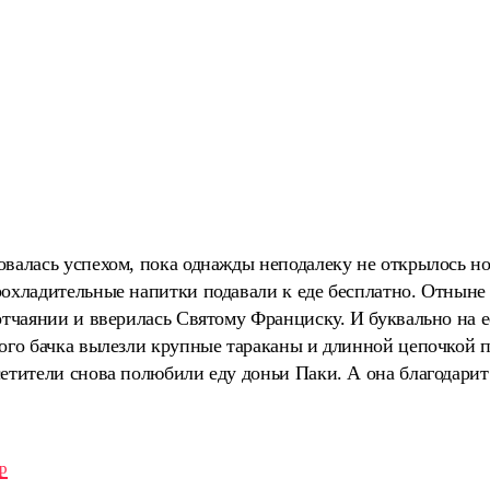
овалась успехом, пока однажды неподалеку не открылось но
рохладительные напитки подавали к еде бесплатно. Отныне
отчаянии и вверилась Святому Франциску. И буквально на е
ного бачка вылезли крупные тараканы и длинной цепочкой п
етители снова полюбили еду доньи Паки. А она благодарит 
р