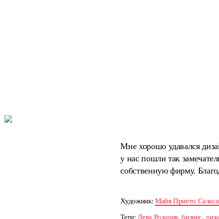
Мне хорошо удавался диза
у нас пошли так замечател
собственную фирму. Благо
Художник:
Майя Прието Саласа
Теги:
Дева Розария
,
бизнес
,
диз