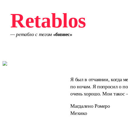
Retablos
— ретабло с тегом
«бизнес»
Я был в отчаянии, когда м
по ночам. Я попросил о п
очень хорошо. Мои такос —
Магдалено Ромеро
Мехико