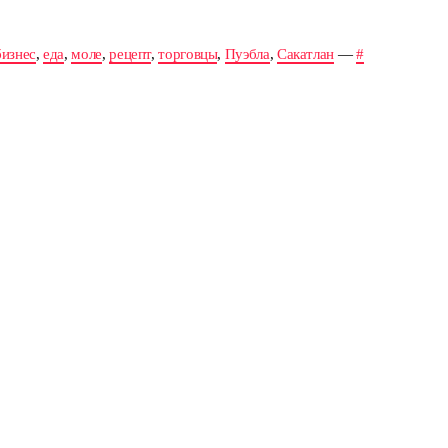
бизнес
,
еда
,
моле
,
рецепт
,
торговцы
,
Пуэбла
,
Сакатлан
—
#