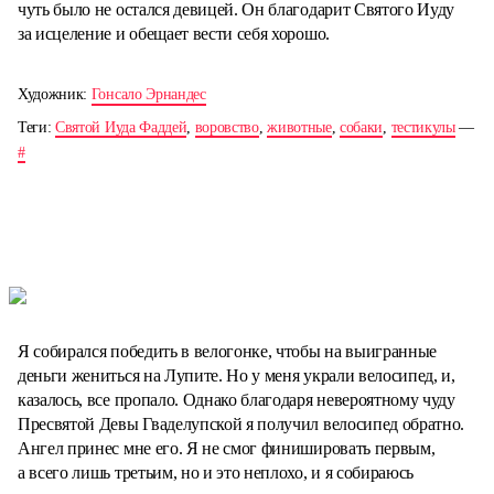
чуть было не остался девицей. Он благодарит Святого Иуду
за исцеление и обещает вести себя хорошо.
Художник:
Гонсало Эрнандес
Теги:
Святой Иуда Фаддей
,
воровство
,
животные
,
собаки
,
тестикулы
—
#
Я собирался победить в велогонке, чтобы на выигранные
деньги жениться на Лупите. Но у меня украли велосипед, и,
казалось, все пропало. Однако благодаря невероятному чуду
Пресвятой Девы Гваделупской я получил велосипед обратно.
Ангел принес мне его. Я не смог финишировать первым,
а всего лишь третьим, но и это неплохо, и я собираюсь