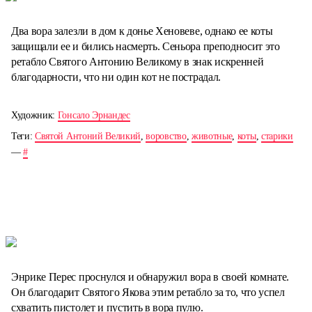
Два вора залезли в дом к донье Хеновеве, однако ее коты
защищали ее и бились насмерть. Сеньора преподносит это
ретабло Святого Антонию Великому в знак искренней
благодарности, что ни один кот не пострадал.
Художник:
Гонсало Эрнандес
Теги:
Святой Антоний Великий
,
воровство
,
животные
,
коты
,
старики
—
#
Энрике Перес проснулся и обнаружил вора в своей комнате.
Он благодарит Святого Якова этим ретабло за то, что успел
схватить пистолет и пустить в вора пулю.