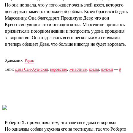
Но она не знала, что у того живет очень злой козел, которого
дон держит заместо сторожевой собаки. Козел бросился бодать
Марселину. Она благодарит Пресвятую Деву, что дон
Кресенсио увидел это и оттащил козла. Марселине пришлось
признаться в позорном деянии и попросить у дона прощения
за воровство. Она отделалась всего несколькими синяками
и теперь обещает Деве, что больше никогда не будет воровать.
Художник:
Рауль
Теги:
Дева Сан-Хуанская
,
воровство
,
животные
,
козлы
,
яблоки
—
#
Роберто Х. промышлял тем, что залезал в дома и воровал.
Но однажды собака укусила его за тестикулы, так что Роберто