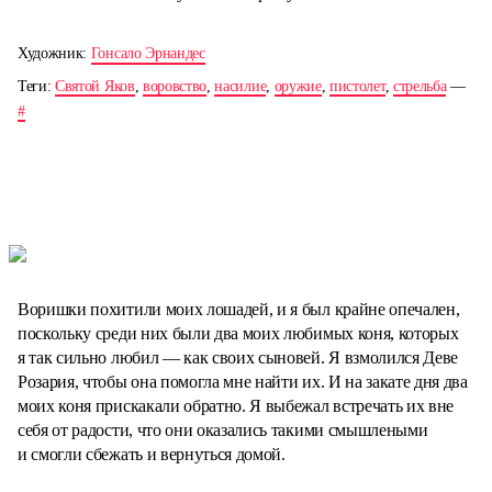
Художник:
Гонсало Эрнандес
Теги:
Святой Яков
,
воровство
,
насилие
,
оружие
,
пистолет
,
стрельба
—
#
Воришки похитили моих лошадей, и я был крайне опечален,
поскольку среди них были два моих любимых коня, которых
я так сильно любил — как своих сыновей. Я взмолился Деве
Розария, чтобы она помогла мне найти их. И на закате дня два
моих коня прискакали обратно. Я выбежал встречать их вне
себя от радости, что они оказались такими смышлеными
и смогли сбежать и вернуться домой.