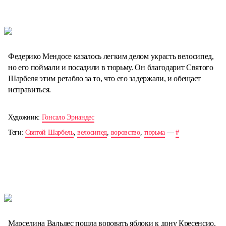
Федерико Мендосе казалось легким делом украсть велосипед,
но его поймали и посадили в тюрьму. Он благодарит Святого
Шарбеля этим ретабло за то, что его задержали, и обещает
исправиться.
Художник:
Гонсало Эрнандес
Теги:
Святой Шарбель
,
велосипед
,
воровство
,
тюрьма
—
#
Марселина Вальдес пошла воровать яблоки к дону Кресенсио.