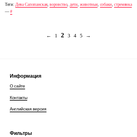
Теги:
Дева Сапопанская
,
воровство
,
дети
,
животные
,
собаки
,
стремянка
—
#
2
←
1
3
4
5
→
Информация
О сайте
Контакты
Английская версия
Фильтры