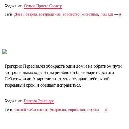
Художник:
Сельва Прието Саласар
Теги:
Дева Розария
,
возвращение
,
воровство
,
животные
,
лошади
—
#
Грегорио Перес залез обокрасть один дом и на обратном пути
застрял в дымоходе. Этим ретабло он благодарит Святого
Себастьяна де Апарисио за то, что ему дали небольшой
тюремный срок, и обещает исправиться.
Художник:
Гонсало Эрнандес
Теги:
Святой Себастьян де Апарисио
,
воровство
,
тюрьма
—
#