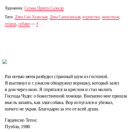
Художник:
Сельва Прието Саласар
Теги:
Дева Сан-Хуанская
,
Дева Сапопанская
,
воровство
,
животные
,
огород
,
собаки
—
#
Раз ночью меня разбудил странный шум из гостиной.
Я выглянул и с ужасом обнаружил воришку, который залез
в дом через окно. Я спрятался за креслом и стал молить
Господа Чудес о божественной помощи. Внезапно мне пришла
мысль залаять, как злая собака. Вор испугался и убежал,
ничего не украв. Благодарю за это от всей души.
Гауденсио Тепос
Пуэбла, 1980