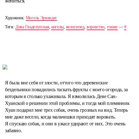
жениться.
Художник:
Мигель Эрнандес
Теги:
Дева Гваделупская
,
ангелы
,
велосипед
,
воровство
,
гонки
—
#
Я была вне себя от злости, оттого что деревенские
бездельники повадились таскать фрукты с моего огорода, за
которым я столько ухаживала. Я взмолилась Деве Сан-
Хуанской о решении этой проблемы, и тогда мой племянник
Хуан подарил мне трех собак, очень грозных на вид. Теперь
мне даже весело, когда мальчишки приходят воровать.
Я спускаю собак, и они в ужасе удирают от них. Это очень
забавно.