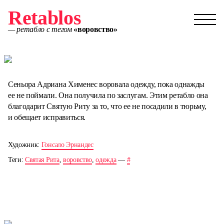
Retablos
— ретабло с тегом
«воровство»
Сеньора Адриана Хименес воровала одежду, пока однажды
ее не поймали. Она получила по заслугам. Этим ретабло она
благодарит Святую Риту за то, что ее не посадили в тюрьму,
и обещает исправиться.
Художник:
Гонсало Эрнандес
Теги:
Святая Рита
,
воровство
,
одежда
—
#