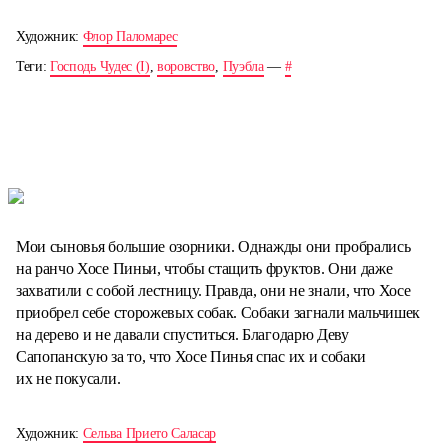
Художник:
Флор Паломарес
Теги:
Господь Чудес (I)
,
воровство
,
Пуэбла
—
#
Мои сыновья большие озорники. Однажды они пробрались
на ранчо Хосе Пиньи, чтобы стащить фруктов. Они даже
захватили с собой лестницу. Правда, они не знали, что Хосе
приобрел себе сторожевых собак. Собаки загнали мальчишек
на дерево и не давали спуститься. Благодарю Деву
Сапопанскую за то, что Хосе Пинья спас их и собаки
их не покусали.
Художник:
Сельва Прието Саласар