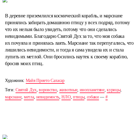
В деревне приземлился космический корабль, и марсиане
принялись забирать домашнюю птицу у всех подряд, потому
что их нельзя было увидеть, потому что они сделались
невидимыми. Благодарю Святой Дух за то, что моя собака
их почуяла и принялась лаять. Марсиане так перепугались, что
лишились невидимости, и тогда я сама увидела их и стала
лупить их метлой. Они бросились наутек к своему кораблю,
бросив моих птиц.
Художник:
Майя Прието Саласар
Теги:
Святой Дух
,
воровство
,
животные
,
инопланетяне
,
курицы
,
марсиане
,
метла
,
невидимость
,
НЛО
,
птицы
,
собаки
—
#