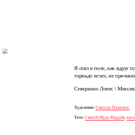
Я сеял в поле, как вдруг 
торнадо исчез, не причини
Севериано Лопес \ Мексик
Художник:
Гонсало Паласиос
Теги:
Святой Иуда Фаддей
,
кат