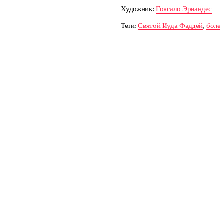
Художник:
Гонсало Эрнандес
Теги:
Святой Иуда Фаддей
,
бол