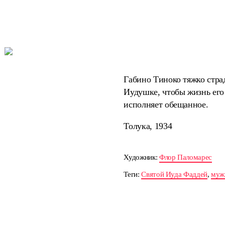
Габино Тиноко тяжко страд
Иудушке, чтобы жизнь его 
исполняет обещанное.
Толука, 1934
Художник:
Флор Паломарес
Теги:
Святой Иуда Фаддей
,
муж