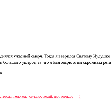
поднялся ужасный смерч. Тогда я вверился Святому Иудушк
в большого ущерба, за что я благодарю этим скромным рета
а
астрофы
,
непогода
,
сельское хозяйство
,
торнадо
—
#