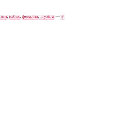
езни
,
кабак
,
фекалии
,
Пуэбла
—
#