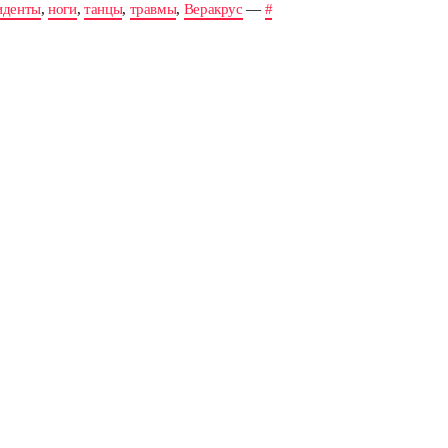
иденты
,
ноги
,
танцы
,
травмы
,
Веракрус
—
#