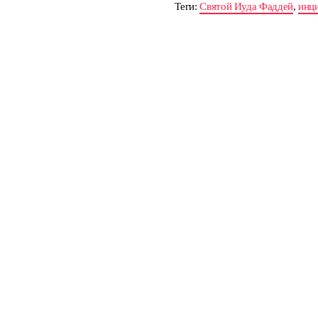
Теги:
Святой Иуда Фаддей
,
инц