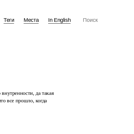
Теги
Места
In English
 внутренности, да такая
что все прошло, когда