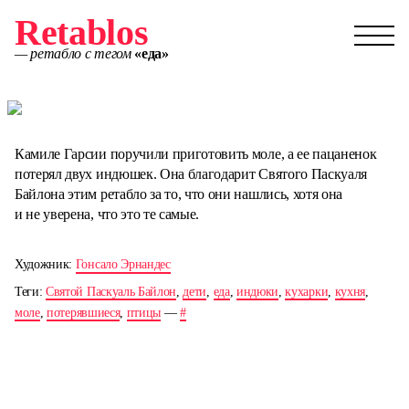
Retablos
— ретабло с тегом
«еда»
Камиле Гарсии поручили приготовить моле, а ее пацаненок
потерял двух индюшек. Она благодарит Святого Паскуаля
Байлона этим ретабло за то, что они нашлись, хотя она
и не уверена, что это те самые.
Художник:
Гонсало Эрнандес
Теги:
Святой Паскуаль Байлон
,
дети
,
еда
,
индюки
,
кухарки
,
кухня
,
моле
,
потерявшиеся
,
птицы
—
#