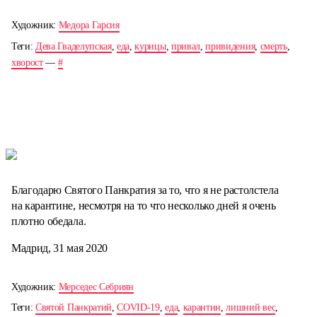
Художник:
Медора Гарсия
Теги:
Дева Гваделупская
,
еда
,
курицы
,
привал
,
привидения
,
смерть
,
хворост
—
#
Благодарю Святого Панкратия за то, что я не растолстела
на карантине, несмотря на то что несколько дней я очень
плотно обедала.
Мадрид, 31 мая 2020
Художник:
Мерседес Себриян
Теги:
Святой Панкратий
,
COVID-19
,
еда
,
карантин
,
лишний вес
,