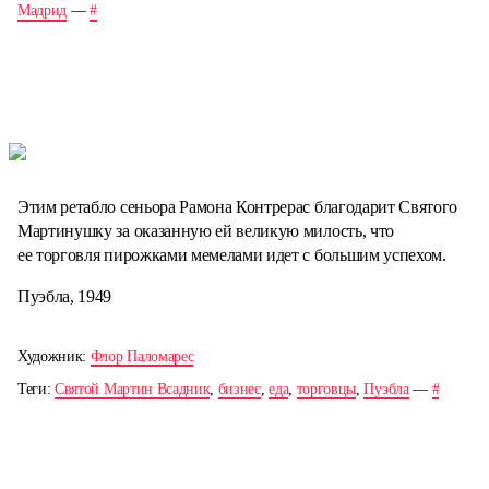
Мадрид
—
#
Этим ретабло сеньора Рамона Контрерас благодарит Святого
Мартинушку за оказанную ей великую милость, что
ее торговля пирожками мемелами идет с большим успехом.
Пуэбла, 1949
Художник:
Флор Паломарес
Теги:
Святой Мартин Всадник
,
бизнес
,
еда
,
торговцы
,
Пуэбла
—
#