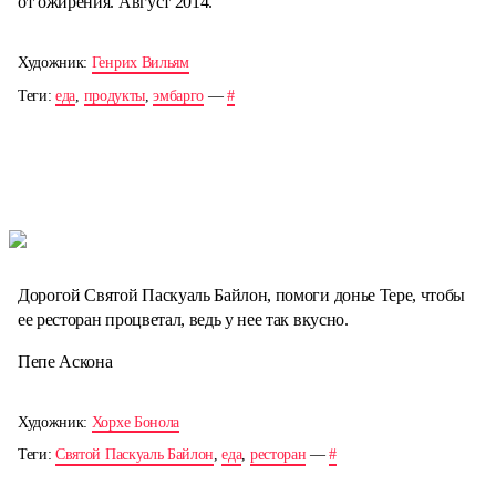
от ожирения. Август 2014.
Художник:
Генрих Вильям
Теги:
еда
,
продукты
,
эмбарго
—
#
Дорогой Святой Паскуаль Байлон, помоги донье Тере, чтобы
ее ресторан процветал, ведь у нее так вкусно.
Пепе Аскона
Художник:
Хорхе Бонола
Теги:
Святой Паскуаль Байлон
,
еда
,
ресторан
—
#