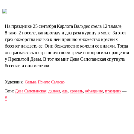
На празднике 25 сентября Карлота Вальдес съела 12 тамале,
8 тако, 2 посоле, капиротаду и два раза курицу в моле. За этот
грех обжорства ночью к ней пришло множество красных
бесенят наказать ее. Они безжалостно кололи ее вилами. Тогда
она раскаялась в страшном своем грехе и попросила прощения
у Пресвятой Девы. В тот же миг Дева Сапопанская спугнула
бесенят, и они исчезли.
Художник:
Сельва Прието Саласар
Теги:
Дева Сапопанская
,
дьявол
,
еда
,
кровать
,
объедание
,
праздник
—
#