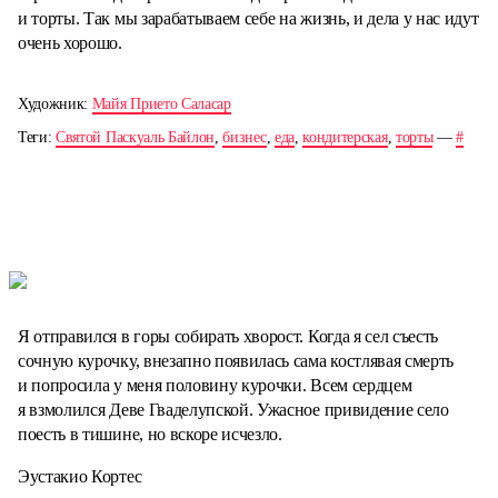
и торты. Так мы зарабатываем себе на жизнь, и дела у нас идут
очень хорошо.
Художник:
Майя Прието Саласар
Теги:
Святой Паскуаль Байлон
,
бизнес
,
еда
,
кондитерская
,
торты
—
#
Я отправился в горы собирать хворост. Когда я сел съесть
сочную курочку, внезапно появилась сама костлявая смерть
и попросила у меня половину курочки. Всем сердцем
я взмолился Деве Гваделупской. Ужасное привидение село
поесть в тишине, но вскоре исчезло.
Эустакио Кортес