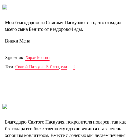
Мои благодарности Святому Паскуалю за то, что отвадил
моего сына Бенито от нездоровой еды.
Викки Мена
Художник:
Хорхе Бонола
Теги:
Святой Паскуаль Байлон
,
еда
—
#
Благодарю Святого Паскуаля, покровителя поваров, так как
благодаря его божественному вдохновению я стала очень
хорошим кондитером. Вместе с дочерью мы делаем печенья