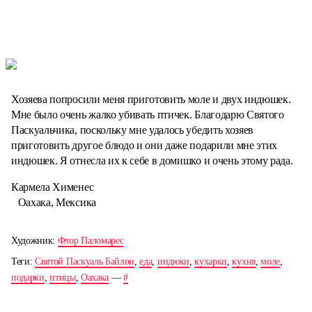
Хозяева попросили меня приготовить моле и двух индюшек.
Мне было очень жалко убивать птичек. Благодарю Святого
Паскуальчика, поскольку мне удалось убедить хозяев
приготовить другое блюдо и они даже подарили мне этих
индюшек. Я отнесла их к себе в домишко и очень этому рада.
Кармела Хименес
Оахака, Мексика
Художник:
Флор Паломарес
Теги:
Святой Паскуаль Байлон
,
еда
,
индюки
,
кухарки
,
кухня
,
моле
,
подарки
,
птицы
,
Оахака
—
#