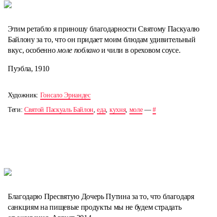
Этим ретабло я приношу благодарности Святому Паскуалю
Байлону за то, что он придает моим блюдам удивительный
вкус, особенно
моле поблано
и чили в ореховом соусе.
Пуэбла, 1910
Художник:
Гонсало Эрнандес
Теги:
Святой Паскуаль Байлон
,
еда
,
кухня
,
моле
—
#
Благодарю Пресвятую Дочерь Путина за то, что благодаря
санкциям на пищевые продукты мы не будем страдать