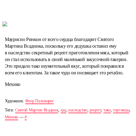
Маурисио Ринкон от всего сердца благодарит Святого
Мартина Всадника, поскольку его дедушка оставил ему
в наследство секретный рецепт приготовления мяса, который
он стал использовать в своей маленькой закусочной-такерии.
Это придало тако изумительный вкус, который понравился
всем его клиентам. За такое чудо он посвящает это ретабло.
Мехико
Художник:
Флор Паломарес
Теги:
Святой Мартин Всадник
,
еда
,
наследство
,
рецепт
,
тако
,
торговцы
,
Мехико
—
#