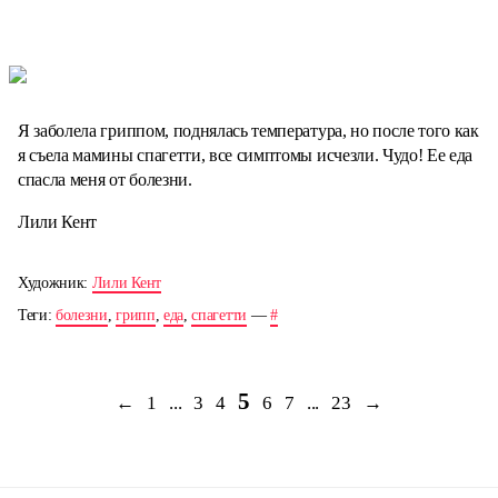
Я заболела гриппом, поднялась температура, но после того как
я съела мамины спагетти, все симптомы исчезли. Чудо! Ее еда
спасла меня от болезни.
Лили Кент
Художник:
Лили Кент
Теги:
болезни
,
грипп
,
еда
,
спагетти
—
#
5
←
1
...
3
4
6
7
...
23
→