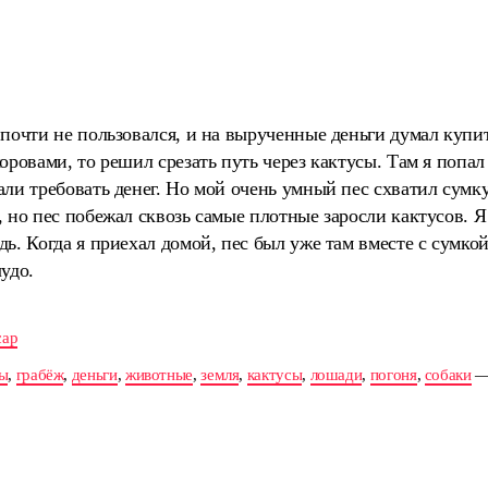
почти не пользовался, и на вырученные деньги думал купить
оровами, то решил срезать путь через кактусы. Там я попал
ли требовать денег. Но мой очень умный пес схватил сумку
 но пес побежал сквозь самые плотные заросли кактусов. 
ь. Когда я приехал домой, пес был уже там вместе с сумкой
удо.
сар
ы
,
грабёж
,
деньги
,
животные
,
земля
,
кактусы
,
лошади
,
погоня
,
собаки