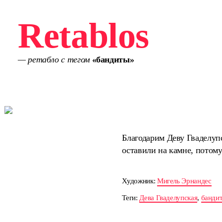
Retablos
— ретабло с тегом
«бандиты»
Благодарим Деву Гваделуп
оставили на камне, потому
Художник:
Мигель Эрнандес
Теги:
Дева Гваделупская
,
банди