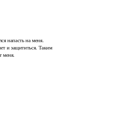
лся напасть на меня.
лет и защититься. Таким
т меня.