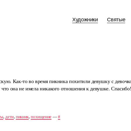
Художники
Святые
скую. Как-то во время пикника похитили девушку с девочко
 что она не имела никакого отношения к девушке. Спасибо
ты
,
дети
,
пикник
,
похищение
—
#