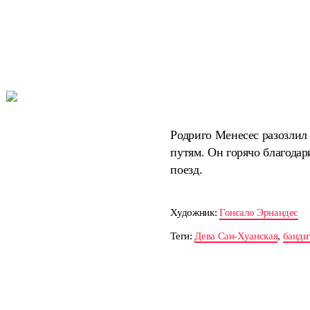
Родриго Менесес разозлил
путям. Он горячо благодар
поезд.
Художник:
Гонсало Эрнандес
Теги:
Дева Сан-Хуанская
,
банди