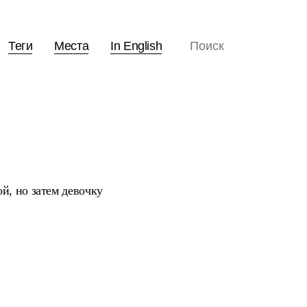
Теги
Места
In English
й, но затем девочку
!