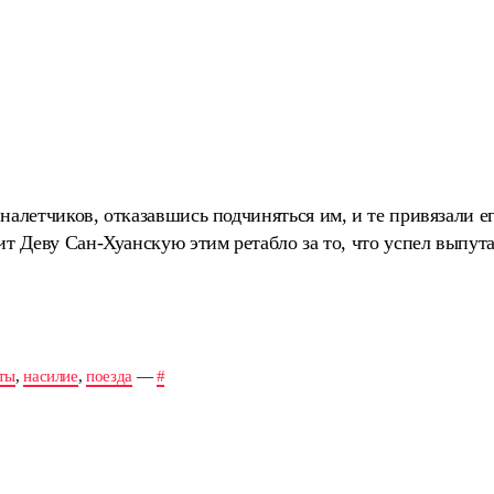
 налетчиков, отказавшись подчиняться им, и те привязали 
ит Деву Сан-Хуанскую этим ретабло за то, что успел выпута
ты
,
насилие
,
поезда
—
#