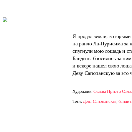
Я продал земли, которыми 
на ранчо Ла-Пурисима за к
спугнули мою лошадь и ста
Бандиты бросились за ним,
и вскоре нашел свою лошад
Деву Сапопанскую за это ч
Художник:
Сельва Прието Сала
Теги:
Дева Сапопанская
,
бандит