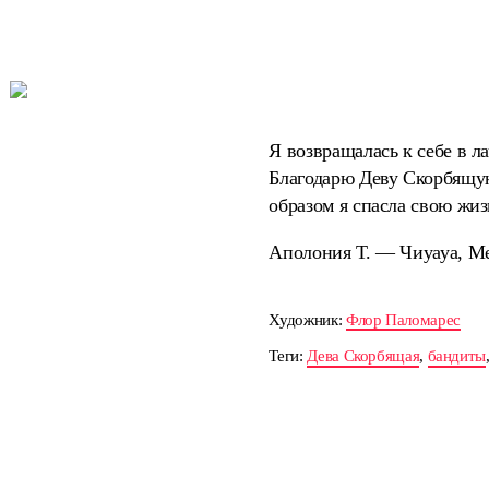
Я возвращалась к себе в л
Благодарю Деву Скорбящую
образом я спасла свою жиз
Аполония Т. — Чиуауа, М
Художник:
Флор Паломарес
Теги:
Дева Скорбящая
,
бандиты