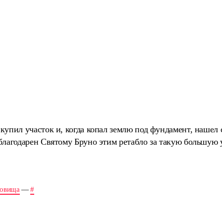
купил участок и, когда копал землю под фундамент, нашел 
благодарен Святому Бруно этим ретабло за такую большую у
ровища
—
#