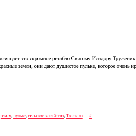
свящает это скромное ретабло Святому Исидору Труженику
рекрасные земли, они дают душистое пульке, которое очень 
,
земля
,
пульке
,
сельское хозяйство
,
Тласкала
—
#