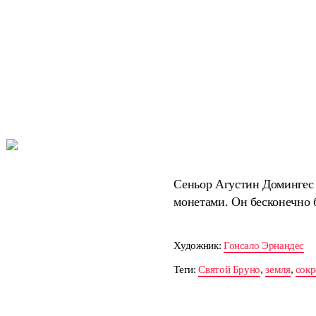
Сеньор Агустин Домингес 
монетами. Он бесконечно 
Художник:
Гонсало Эрнандес
Теги:
Святой Бруно
,
земля
,
сок