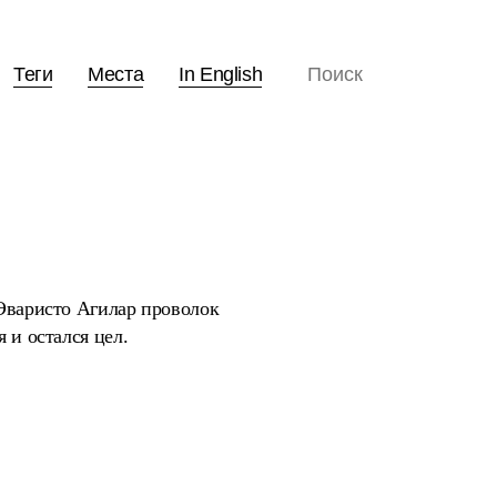
Теги
Места
In English
 Эваристо Агилар проволок
 и остался цел.