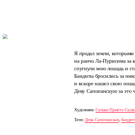
Я продал земли, которыми 
на ранчо Ла-Пурисима за к
спугнули мою лошадь и ста
Бандиты бросились за ним,
и вскоре нашел свою лошад
Деву Сапопанскую за это ч
Художник:
Сельва Прието Сала
Теги:
Дева Сапопанская
,
бандит