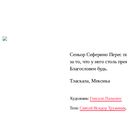
Сеньор Сеферино Перес по
за то, что у него столь п
Благословен будь.
Тласкала, Мексика
Художник:
Гонсало Паласиос
Теги:
Святой Исидор Труженик