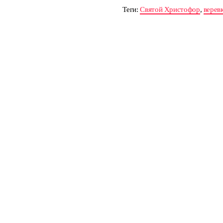
Теги:
Святой Христофор
,
верев