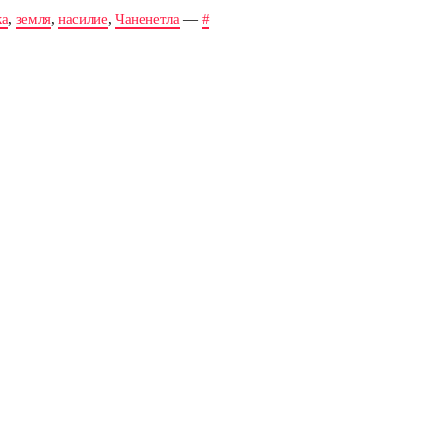
ка
,
земля
,
насилие
,
Чаненетла
—
#