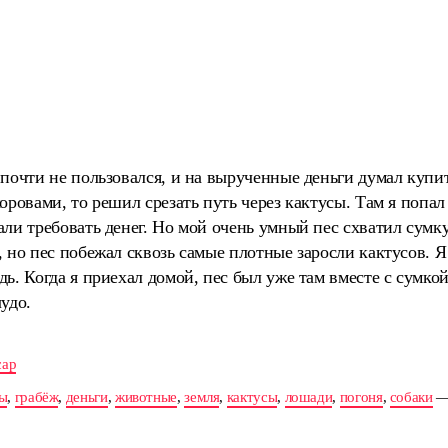
почти не пользовался, и на вырученные деньги думал купить
оровами, то решил срезать путь через кактусы. Там я попал
ли требовать денег. Но мой очень умный пес схватил сумку
 но пес побежал сквозь самые плотные заросли кактусов. 
ь. Когда я приехал домой, пес был уже там вместе с сумкой
удо.
сар
ы
,
грабёж
,
деньги
,
животные
,
земля
,
кактусы
,
лошади
,
погоня
,
собаки